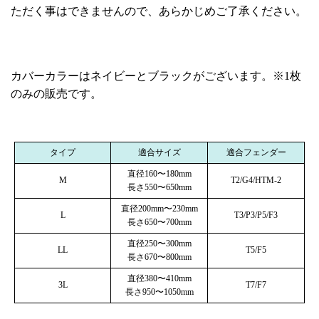
ただく事はできませんので、あらかじめご了承ください。
カバーカラーはネイビーとブラックがございます。※1枚
のみの販売です。
タイプ
適合サイズ
適合フェンダー
直径160〜180mm
M
T2/G4/HTM-2
長さ550〜650mm
直径200mm〜230mm
L
T3/P3/P5/F3
長さ650〜700mm
直径250〜300mm
LL
T5/F5
長さ670〜800mm
直径380〜410mm
3L
T7/F7
長さ950〜1050mm