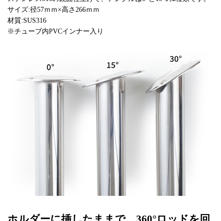
サイズ:径57ｍｍ×高さ266ｍｍ
材質:SUS316
※チューブ内PVCインナー入り
ホルダーに挿したままで、360°ロッドを回