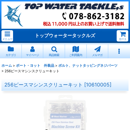
トップウォータータックルズ
メニュー
カート
カテゴリ
マイページ
商品検索
ご利用案内
メルマガ
ホーム
>
ボート・ヨット 外装品
>
ボルト、ナットタッピングネジパーツ
>
256ピースマシンスクリューキット
256ピースマシンスクリューキット
[
10610005
]