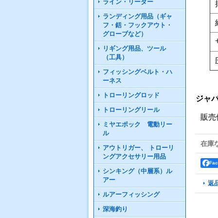
ライン・リーダー
ランディング用品（ギャ
フ・銛・フックアウト・
グローブなど）
リギング用品、ツール
（工具）
フィッシングベルト・ハ
ーネス
トローリングロッド
ジャバ
トローリングリール
販売
ミヤエポック 電動リー
ル
在庫
アウトリガー、 トローリ
ングアクセサリー用品
Fa
シンキング（中層系）ル
アー
返
ルアーフィッシング
深海釣り