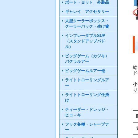
ボート・ヨット 外装品
ギャレイ アクセサリー
大型クーラーボックス・
クーラーバック・生け簀
インフレータブルSUP
（スタンドアップパド
ル）
ビッグゲーム（カジキ）
パクラルアー
給
ビッグゲームルアー他
ド
ライトトローリングルア
小
ー
り
ライトトローリング仕掛
け
ティーザー・ドレッジ・
ヒコ－キ
フック各種・シャープナ
ー