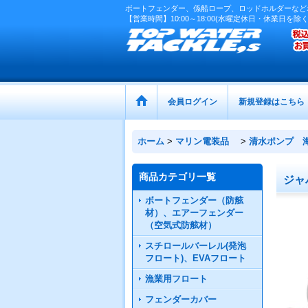
ボートフェンダー、係船ロープ、ロッドホルダーなど
【営業時間】10:00～18:00(水曜定休日・休業日を除く
会員ログイン
新規登録はこちら
ホーム
>
マリン電装品
>
清水ポンプ 
商品カテゴリ一覧
ジャ
ボートフェンダー（防舷
材）、エアーフェンダー
（空気式防舷材）
スチロールバーレル(発泡
フロート)、EVAフロート
漁業用フロート
フェンダーカバー