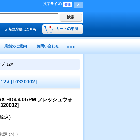
文字サイズ
:
0
カートの中身
新規登録はこちら
店舗のご案内
お問い合わせ
プ 12V
12V
[
10320002
]
X HD4 4.0GPM フレッシュウォ
0320002
]
(税込)
未定です）