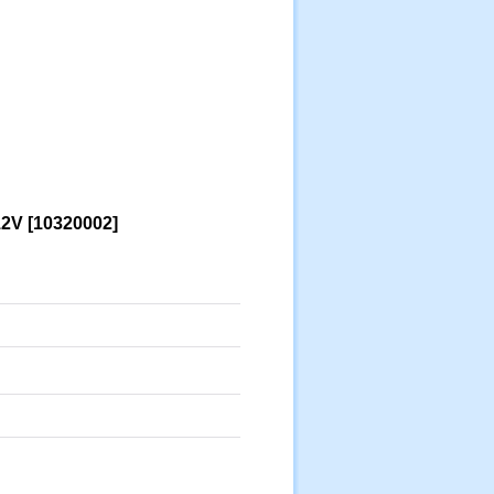
2V
[
10320002
]