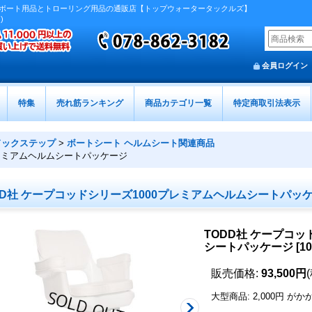
ボート用品とトローリング用品の通販店【トップウォータータックルズ】
)
会員ログイン
特集
売れ筋ランキング
商品カテゴリ一覧
特定商取引法表示
ドックステップ
>
ボートシート ヘルムシート関連商品
プレミアムヘルムシートパッケージ
DD社 ケープコッドシリーズ1000プレミアムヘルムシートパッ
TODD社 ケープコッ
シートパッケージ
[
10
販売価格
:
93,500円
大型商品
:
2,000円
がか