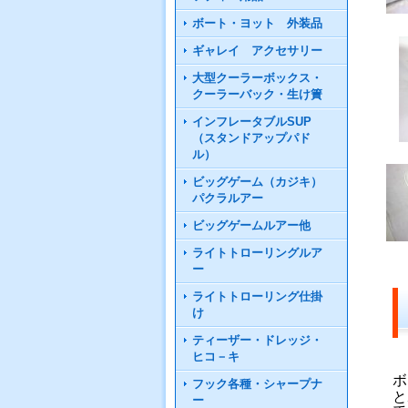
ボート・ヨット 外装品
ギャレイ アクセサリー
大型クーラーボックス・
クーラーバック・生け簀
インフレータブルSUP
（スタンドアップパド
ル）
ビッグゲーム（カジキ）
パクラルアー
ビッグゲームルアー他
ライトトローリングルア
ー
ライトトローリング仕掛
け
ティーザー・ドレッジ・
ヒコ－キ
ボ
フック各種・シャープナ
と
ー