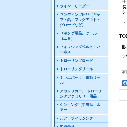
手
ライン・リーダー
長
シ
ランディング用品（ギャ
フ・銛・フックアウト・
・
グローブなど）
リギング用品、ツール
T
（工具）
販
フィッシングベルト・ハ
ーネス
大
トローリングロッド
トローリングリール
在
ミヤエポック 電動リー
ル
アウトリガー、 トローリ
ングアクセサリー用品
シンキング（中層系）ル
アー
ルアーフィッシング
深海釣り