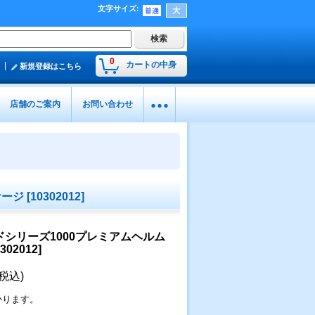
文字サイズ
:
0
カートの中身
新規登録はこちら
店舗のご案内
お問い合わせ
ケージ
[
10302012
]
ドシリーズ1000プレミアムヘルム
302012
]
(税込)
かります。