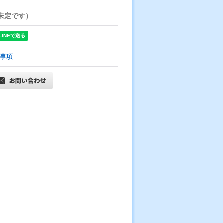
未定です）
事項