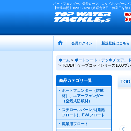
ボートフェンダー、係船ロープ、ロッドホルダーなど
【営業時間】10:00～18:00(水曜定休日・休業日を除く
会員ログイン
新規登録はこちら
ホーム
>
ボートシート・デッキチェア、
>
TODD社 ケープコッドシリーズ1000
商品カテゴリ一覧
TO
ボートフェンダー（防舷
材）、エアーフェンダー
（空気式防舷材）
スチロールバーレル(発泡
フロート)、EVAフロート
漁業用フロート