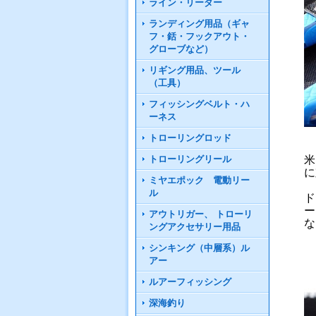
ライン・リーダー
ランディング用品（ギャ
フ・銛・フックアウト・
グローブなど）
リギング用品、ツール
（工具）
フィッシングベルト・ハ
ーネス
トローリングロッド
トローリングリール
米
に
ミヤエポック 電動リー
ル
ド
ー
アウトリガー、 トローリ
な
ングアクセサリー用品
シンキング（中層系）ル
アー
ルアーフィッシング
深海釣り