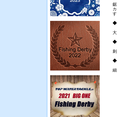
鋸
カ
す
◆
大
◆
刺
◆
細