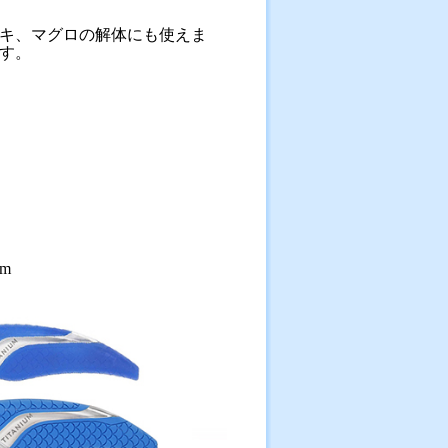
キ、マグロの解体にも使えま
す。
m