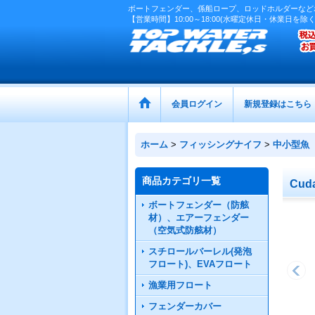
ボートフェンダー、係船ロープ、ロッドホルダーなど
【営業時間】10:00～18:00(水曜定休日・休業日を除く
会員ログイン
新規登録はこちら
ホーム
>
フィッシングナイフ
>
中小型魚
商品カテゴリ一覧
Cu
ボートフェンダー（防舷
材）、エアーフェンダー
（空気式防舷材）
スチロールバーレル(発泡
フロート)、EVAフロート
漁業用フロート
フェンダーカバー