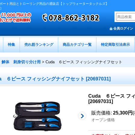
ボート用品とトローリング用品の通販店【トップウォータータックルズ】
)
会員ログイン
特集
売れ筋ランキング
商品カテゴリ一覧
特定商取引法表示
 解体 刺身切り分け用
>
Cuda ６ピース フィッシングナイフセット
da ６ピース フィッシングナイフセット
[
20697031
]
Cuda ６ピース 
[
20697031
]
販売価格
:
25,300円
オープン価格