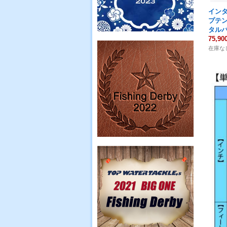
イン
プテン
タル
75,9
在庫な