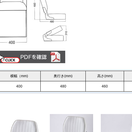
横幅（mm)
奥行き(mm)
高さ(mm)
400
480
460