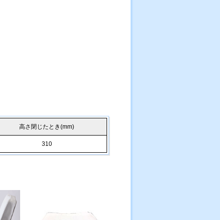
高さ閉じたとき(mm)
310