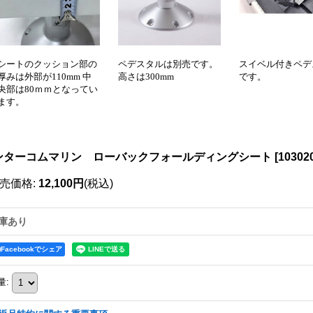
シートのクッション部の
ペデスタルは別売です。
スイベル付きペデ
厚みは外部が110mm 中
高さは300mm
です。
央部は80ｍｍとなってい
ます。
ンターコムマリン ローバックフォールディングシート
[
10302
売価格
:
12,100円
(税込)
庫あり
Facebookでシェア
量
: