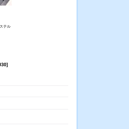
ステル
030
]