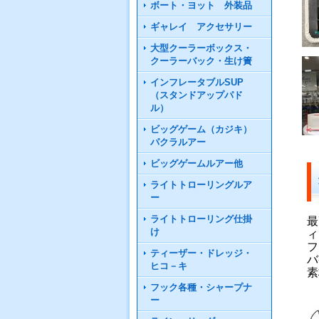
ボート・ヨット 外装品
ギャレイ アクセサリー
大型クーラーボックス・
クーラーバック・生け簀
インフレータブルSUP
（スタンドアップパド
ル）
ビッグゲーム（カジキ）
パクラルアー
ビッグゲームルアー他
ライトトローリングルア
ー
ライトトローリング仕掛
最
け
ィ
フ
ティーザー・ドレッジ・
バ
ヒコ－キ
素
フック各種・シャープナ
ー