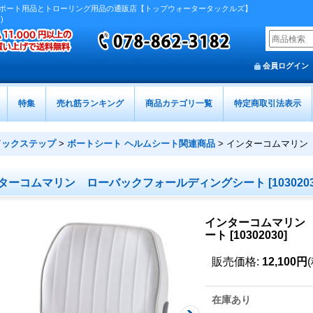
ボート用品とトローリング用品の通販店【トップウォータータックルズ】
)
会員ログイン
特集
売れ筋ランキング
商品カテゴリ一覧
特定商取引法表示
ドックステップ
>
ボートシート ヘルムシート関連商品
>
インターコムマリン
ターコムマリン ローバックフォールディングシート
[
103020
インターコムマリン
ート
[
10302030
]
販売価格
:
12,100円
在庫あり