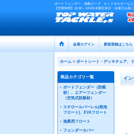
ボートフェンダー、係船ロープ、ロッドホルダーなど
【営業時間】10:00～18:00(水曜定休日・休業日を除く
会員ログイン
新規登録はこちら
ホーム
>
ボートシート・デッキチェア、
商品カテゴリ一覧
イン
ボートフェンダー（防舷
材）、エアーフェンダー
（空気式防舷材）
スチロールバーレル(発泡
フロート)、EVAフロート
漁業用フロート
フェンダーカバー