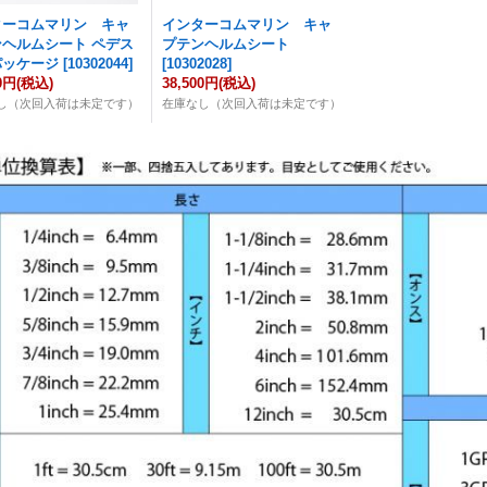
ターコムマリン キャ
インターコムマリン キャ
ヘルムシート ペデス
プテンヘルムシート
パッケージ
[
10302044
]
[
10302028
]
00円
(税込)
38,500円
(税込)
し（次回入荷は未定です）
在庫なし（次回入荷は未定です）