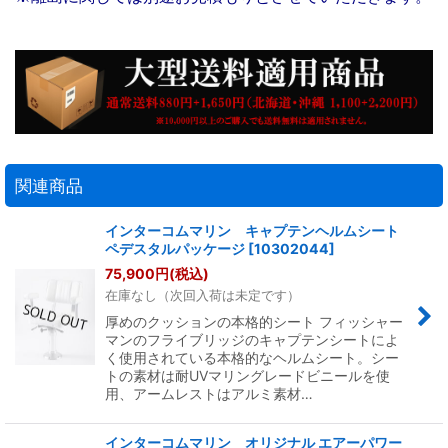
関連商品
インターコムマリン キャプテンヘルムシート
ペデスタルパッケージ
[
10302044
]
75,900
円
(税込)
在庫なし（次回入荷は未定です）
厚めのクッションの本格的シート フィッシャー
マンのフライブリッジのキャプテンシートによ
く使用されている本格的なヘルムシート。シー
トの素材は耐UVマリングレードビニールを使
用、アームレストはアルミ素材…
インターコムマリン オリジナル エアーパワー