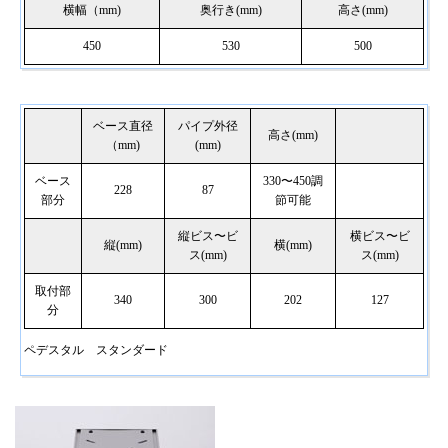
横幅（mm)
奥行き(mm)
高さ(mm)
450
530
500
ベース直径
パイプ外径
高さ(mm)
（mm)
(mm)
ベース
330〜450調
228
87
部分
節可能
縦ビス〜ビ
横ビス〜ビ
縦(mm)
横(mm)
ス(mm)
ス(mm)
取付部
340
300
202
127
分
ペデスタル スタンダード