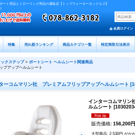
ボート用品とトローリング用品の通販店【トップウォータータックルズ】
)
会員ログイン
特集
売れ筋ランキング
商品カテゴリ一覧
特定商取引法表示
ドックステップ
>
ボートシート ヘルムシート関連商品
ップアップヘルムシート
ターコムマリン社 プレミアムフリップアップヘルムシート
[
1
インターコムマリン
ルムシート
[
1030203
販売価格
:
156,200
大型商品
:
2,530円
がか