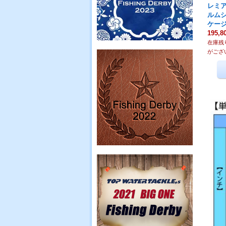
レミ
ルム
ケー
195,8
在庫残
がござ