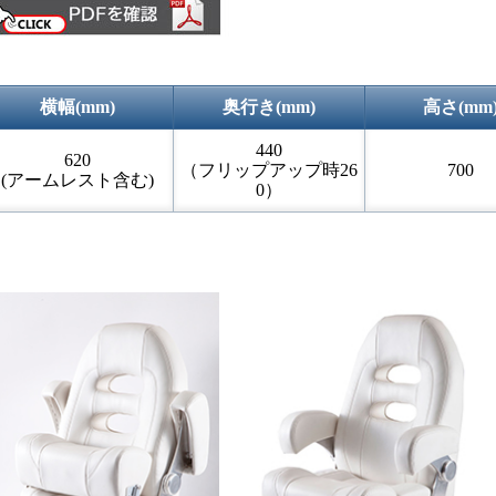
横幅(mm)
奥行き(mm)
高さ(mm
440
620
（フリップアップ時26
700
(アームレスト含む)
0）