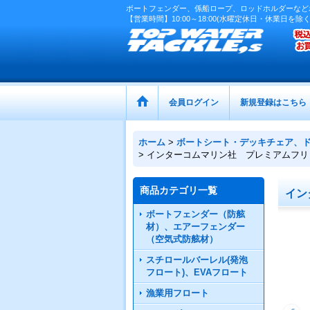
ボートフェンダー、係船ロープ、ロッドホルダーなど
【営業時間】10:00～18:00(水曜定休日・休業日を除く
会員ログイン
新規登録はこちら
ホーム
>
ボートシート・デッキチェア、
>
インターコムマリン社 プレミアムフリ
商品カテゴリ一覧
イン
ボートフェンダー（防舷
材）、エアーフェンダー
（空気式防舷材）
スチロールバーレル(発泡
フロート)、EVAフロート
漁業用フロート