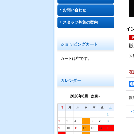
お問い合わせ
スタッフ募集の案内
イ
ショッピングカート
販
大
カートは空です。
在
カレンダー
2026年8月
次月»
数
日
月
火
水
木
金
土
1
2
3
4
5
6
7
8
9
10
11
12
13
14
15