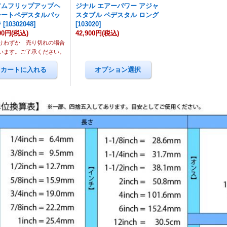
アムフリップアップヘ
ジナル エアーパワー アジャ
シートペデスタルパッ
スタブル ペデスタル ロング
ジ
[
10302048
]
[
103020
]
00円
(税込)
42,900円
(税込)
りわずか 売り切れの場合
います。ご了承ください。