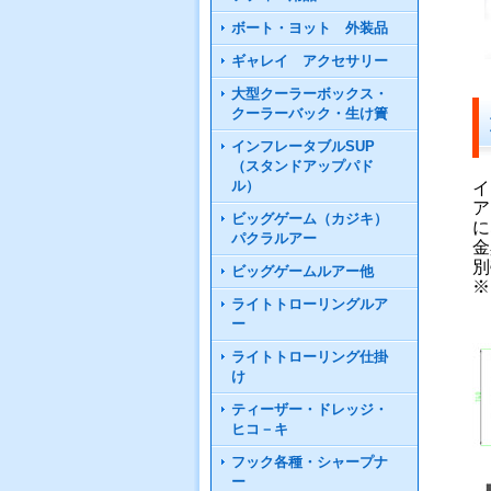
ボート・ヨット 外装品
ギャレイ アクセサリー
大型クーラーボックス・
クーラーバック・生け簀
インフレータブルSUP
（スタンドアップパド
ル）
イ
ア
ビッグゲーム（カジキ）
に
パクラルアー
金
別
ビッグゲームルアー他
※
ライトトローリングルア
ー
ライトトローリング仕掛
け
ティーザー・ドレッジ・
ヒコ－キ
フック各種・シャープナ
ー