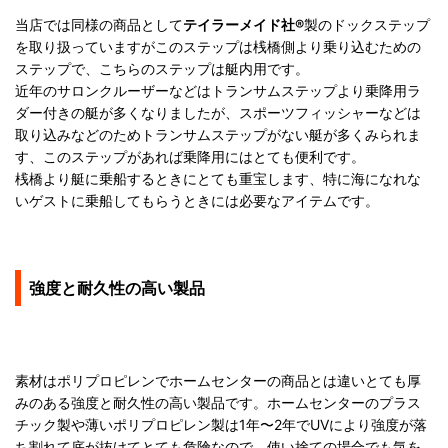
当店では同様の商品として
テイラーメイド社®
製のドックステップ
を取り扱っていますがこのステップは桟橋側より乗り込むための
ステップで、こちらのステップは艇内用です。
近年のサロンクルーザーなどはトランサムステップより乗降用ラ
ダー付きの艇が多くなりましたが、スポーツフィッシャーなどは
取り込みなどのためトランサムステップがない艇が多くみられま
す、このステップがあれば乗降用にはとても便利です。
桟橋より艇に乗船するときにとても重宝します、特に海になれな
いゲストに乗船してもらうときには必要なアイテムです。
強度と耐久性の高い製品
素材はポリプロピレンでホームセンターの商品とは違いとても厚
みのある強度と耐久性の高い製品です。ホームセンターのプラス
チック製や薄いポリプロピレン製は1年〜2年でUVにより強度が落
ち割れて底が抜けてとても危険なので、使い捨ての場合でも気を