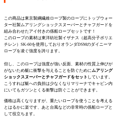
この商品は東京製綱繊維ロープ製のロープにトップウォー
ター社製ムアリングショックスヌーバーとチャフガードを
組み合わせたアイ付きの係船ロープセットです！
このロープの素材は東洋紡社製イザナス（超高分子ポリエ
チレン）SK-60を使用しておりオランダDSMのダイニーマ
ロープを凌ぐ強度を誇ります。
但し、このロープは強度が強い反面、素材の性質上伸びが
がないため艇に衝撃を与えることを防ぐために
ムアリング
ショックスヌーバーとチャフガードをセット
しています。
こうすれば艇への負担は少なくなりマリーナでキャビン内
にいてもガツンとくる衝撃は防ぐことができます。
価格は高くなりますが、重たいロープを使うことを考える
とはるかに楽です、あと台風などの非常時の係船ロープと
して役立ちます。