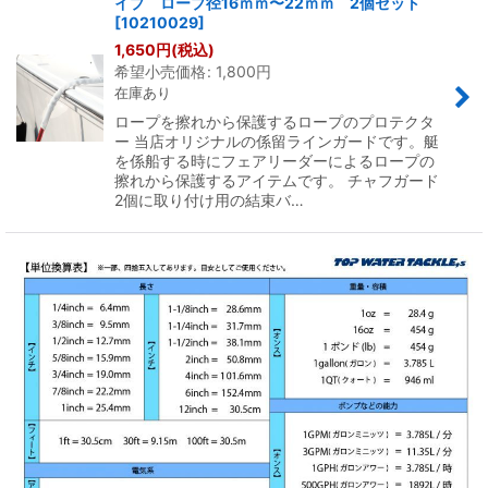
イプ ロープ径16ｍｍ〜22ｍｍ 2個セット
[
10210029
]
1,650
円
(税込)
希望小売価格
:
1,800
円
在庫あり
ロープを擦れから保護するロープのプロテクタ
ー 当店オリジナルの係留ラインガードです。艇
を係船する時にフェアリーダーによるロープの
擦れから保護するアイテムです。 チャフガード
2個に取り付け用の結束バ…