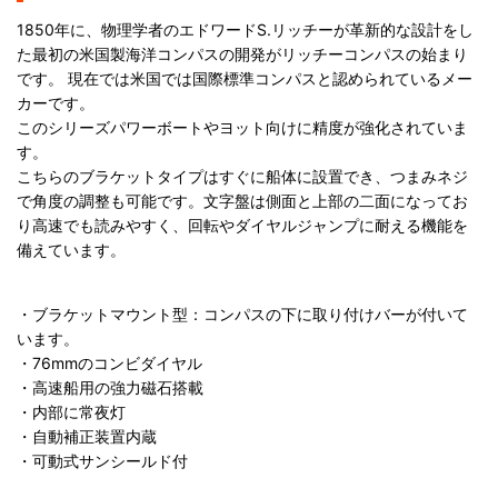
1850年に、物理学者のエドワードS.リッチーが革新的な設計をし
た最初の米国製海洋コンパスの開発がリッチーコンパスの始まり
です。 現在では米国では国際標準コンパスと認められているメー
カーです。
このシリーズパワーボートやヨット向けに精度が強化されていま
す。
こちらのブラケットタイプはすぐに船体に設置でき、つまみネジ
で角度の調整も可能です。文字盤は側面と上部の二面になってお
り高速でも読みやすく、回転やダイヤルジャンプに耐える機能を
備えています。
・ブラケットマウント型：コンパスの下に取り付けバーが付いて
います。
・76mmのコンビダイヤル
・高速船用の強力磁石搭載
・内部に常夜灯
・自動補正装置内蔵
・可動式サンシールド付