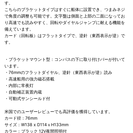
す。
こちらのブラケットタイプはすぐに船体に設置でき、つまみネジ
で角度の調整も可能です。文字盤は側面と上部の二面になってお
り高速でも読みやすく、回転やダイヤルジャンプに耐える機能を
備えています。
カード（回転板）はフラットタイプで、逆針（東西表示が逆）で
す。
・ブラケットマウント型：コンパスの下に取り付けバーが付いて
います。
・76mmのフラットダイヤル、逆針（東西表示が逆）読み
・高速船用の強力磁石搭載
・内部に常夜灯
・自動補正装置内蔵
・可動式サンシールド付
米国でのユーザーレビューでも高評価を獲得しています。
カード径：76mm
サイズ：W138 x D114ｘH133mm
カラー：ブラック 12V夜間照明付