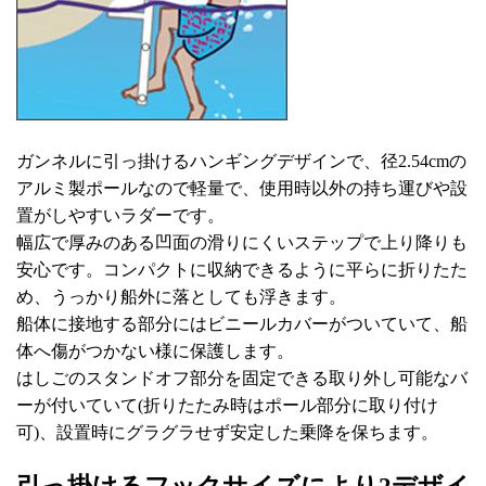
ガンネルに引っ掛けるハンギングデザインで、径2.54cmの
アルミ製ポールなので軽量で、使用時以外の持ち運びや設
置がしやすいラダーです。
幅広で厚みのある凹面の滑りにくいステップで上り降りも
安心です。コンパクトに収納できるように平らに折りたた
め、うっかり船外に落としても浮きます。
船体に接地する部分にはビニールカバーがついていて、船
体へ傷がつかない様に保護します。
はしごのスタンドオフ部分を固定できる取り外し可能なバ
ーが付いていて(折りたたみ時はポール部分に取り付け
可)、設置時にグラグラせず安定した乗降を保ちます。
引っ掛けるフックサイズにより2デザイ