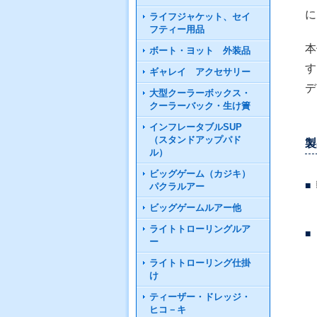
に
ライフジャケット、セイ
フティー用品
本
ボート・ヨット 外装品
す
ギャレイ アクセサリー
デ
大型クーラーボックス・
クーラーバック・生け簀
インフレータブルSUP
（スタンドアップパド
製
ル）
ビッグゲーム（カジキ）
パクラルアー
ビッグゲームルアー他
ライトトローリングルア
ー
ライトトローリング仕掛
け
ティーザー・ドレッジ・
ヒコ－キ