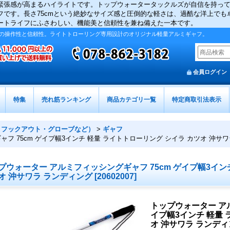
緊張感が高まるハイライトです。トップウォータータックルズが自信を持っ
です。長さ75cmという絶妙なサイズ感と圧倒的な軽さは、過酷な洋上でも卓
ートライフにふさわしい、機能美と信頼性を兼ね備えた一本です。
の操作性と信頼性。ライトトローリング専用設計のオリジナル軽量アルミギャフ。
会員ログイン
特集
売れ筋ランキング
商品カテゴリ一覧
特定商取引法表示
・フックアウト・グローブなど）
>
ギャフ
フ 75cm ゲイプ幅3インチ 軽量 ライトトローリング シイラ カツオ 沖サ
プウォーター アルミフィッシングギャフ 75cm ゲイプ幅3イン
オ 沖サワラ ランディング
[
20602007
]
トップウォーター アル
イプ幅3インチ 軽量 
オ 沖サワラ ランデ