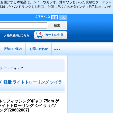
てお届けする本製品は、シイラやカツオ、沖サワラといった俊敏なターゲット
越したハンドリングをお約束。計算し尽くされた3インチ（約7.6cm）のゲ
文字サイズ
:
0
カートの中身
新規登録はこちら
店舗のご案内
お問い合わせ
ワラ ランディング
チ 軽量 ライトトローリング シイラ
ミフィッシングギャフ 75cm ゲ
ライトトローリング シイラ カツ
ィング
[
20602007
]