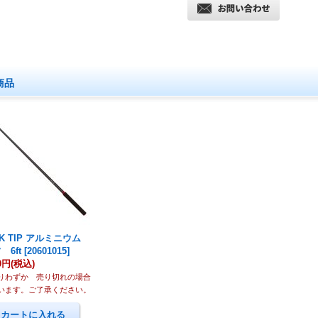
商品
CK TIP アルミニウム
 6ft
[
20601015
]
00円
(税込)
りわずか 売り切れの場合
います。ご了承ください。