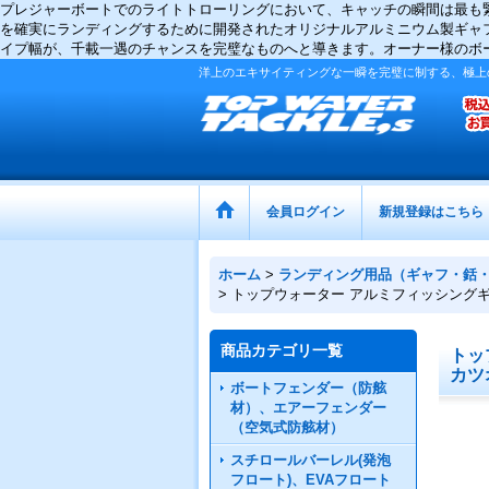
プレジャーボートでのライトトローリングにおいて、キャッチの瞬間は最も
を確実にランディングするために開発されたオリジナルアルミニウム製ギャフ
イプ幅が、千載一遇のチャンスを完璧なものへと導きます。オーナー様のボ
洋上のエキサイティングな一瞬を完璧に制する、極上
会員ログイン
新規登録はこちら
ホーム
>
ランディング用品（ギャフ・銛
>
トップウォーター アルミフィッシングギャ
商品カテゴリ一覧
トッ
カツ
ボートフェンダー（防舷
材）、エアーフェンダー
（空気式防舷材）
スチロールバーレル(発泡
フロート)、EVAフロート