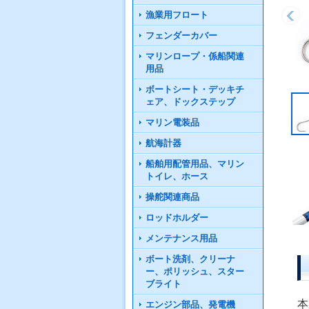
漁業用フロート
フェンダーカバー
マリンロープ・係船関連
用品
ボートシート・デッキチ
ェア、ドックステップ
マリン電装品
航海計器
船舶用配管用品、マリン
トイレ、ホース
操舵関連商品
ロッドホルダー
メンテナンス用品
ボート洗剤、クリーナ
ー、ポリッシュ、スター
ブライト
本
エンジン部品、発電機