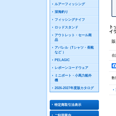
ルアーフィッシング
深海釣り
フィッシングナイフ
ト
ロッドスタンド
イ
アウトレット・セール商
品
販
アパレル（Tシャツ・長靴
など ）
在
PELAGIC
レボーンコードウェア
ミニボート・小馬力船外
数
機
2026-2027年度版カタログ
特定商取引法表示
ご利用案内