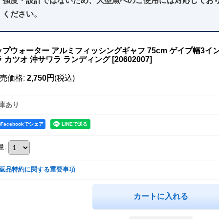
強度・設計ではないため、大型魚へのご使用には対応してお
ください。
ップウォーター アルミフィッシングギャフ 75cm ゲイプ幅3イン
ラ カツオ 沖サワラ ランディング
[
20602007
]
売価格
:
2,750円
(税込)
庫あり
Facebookでシェア
量
:
返品特約に関する重要事項