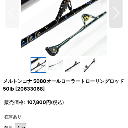
メルトンコナ 5080オールローラートローリングロッド
50lb
[
20633068
]
販売価格
:
107,800
円
(税込)
在庫あり
数量
: