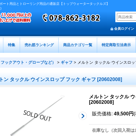
ボート用品とトローリング用品の通販店【トップウォータータックルズ】
)
会員ログイン
特集
売れ筋ランキング
商品カテゴリ一覧
特定商取引法表示
・フックアウト・グローブなど）
>
ギャフ
>
メルトン タックル ウインスロッ
トン タックル ウインスロップ フック ギャフ
[
20602008
]
メルトン タックル ウ
[
20602008
]
販売価格
:
49,500円
在庫なし（次回入荷は