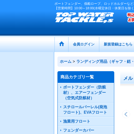
ボートフェンダー、係船ロープ、ロッドホルダーなど
【営業時間】10:00～18:00(水曜定休日・休業日を除く
会員ログイン
新規登録はこちら
ホーム
>
ランディング用品（ギャフ・銛
商品カテゴリ一覧
メル
ボートフェンダー（防舷
材）、エアーフェンダー
（空気式防舷材）
スチロールバーレル(発泡
フロート)、EVAフロート
漁業用フロート
フェンダーカバー