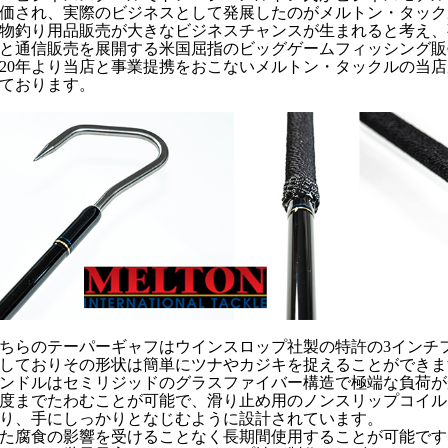
価され、実際のビジネスとして発展したのがメルトン・タック
物釣り用品販売が大きなビジネスチャンスが生まれると考え、
と通信販売を展開する米国屈指のビッグゲームフィッシング販
020年より当店と事業提携をおこないメルトン・タックルの当
ております。
ちらのテーパーギャフはウインスロップ社製の特許の3インチ
しておりその形状は簡単にツナやカジキを捉えることができま
ンドルはセミリジッドのグラスファイバー構造で極端な負荷が
5度までたわむことが可能で、滑り止め用のノンスリップコイ
り、手にしっかりとなじむように設計されています。
た腐食の影響を受けることなく長期間使用することが可能です