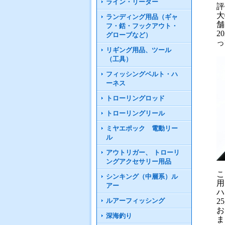
ライン・リーダー
評
大
ランディング用品（ギャ
舗
フ・銛・フックアウト・
2
グローブなど）
っ
リギング用品、ツール
（工具）
フィッシングベルト・ハ
ーネス
トローリングロッド
トローリングリール
ミヤエポック 電動リー
ル
アウトリガー、 トローリ
ングアクセサリー用品
こ
シンキング（中層系）ル
用
アー
ハ
2
ルアーフィッシング
お
深海釣り
ま