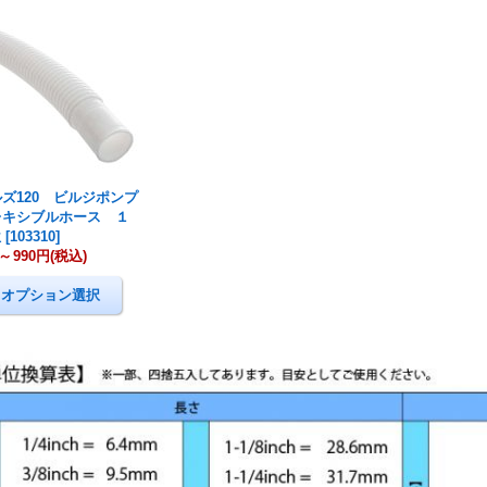
ズ120 ビルジポンプ
レキシブルホース １
位
[
103310
]
～
990円
(税込)