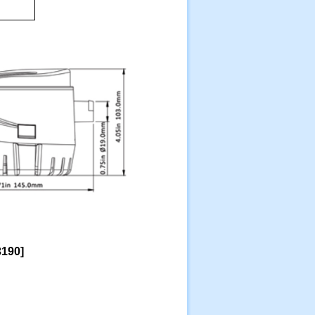
3190
]