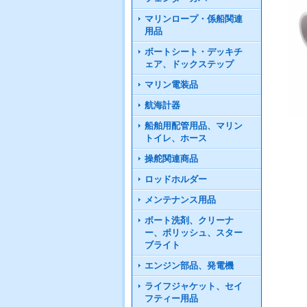
マリンロープ・係船関連
用品
ボートシート・デッキチ
ェア、ドックステップ
マリン電装品
航海計器
船舶用配管用品、マリン
トイレ、ホース
操舵関連商品
ロッドホルダー
メンテナンス用品
ボート洗剤、クリーナ
ー、ポリッシュ、スター
ブライト
エンジン部品、発電機
ライフジャケット、セイ
フティー用品