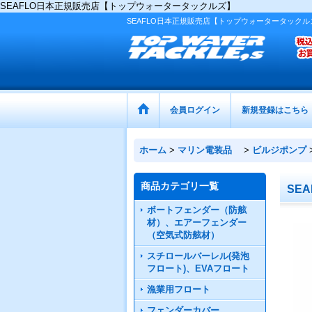
SEAFLO日本正規販売店【トップウォータータックルズ】
SEAFLO日本正規販売店【トップウォータータックル
会員ログイン
新規登録はこちら
ホーム
>
マリン電装品
>
ビルジポンプ
商品カテゴリ一覧
SEA
ボートフェンダー（防舷
材）、エアーフェンダー
（空気式防舷材）
スチロールバーレル(発泡
フロート)、EVAフロート
漁業用フロート
フェンダーカバー