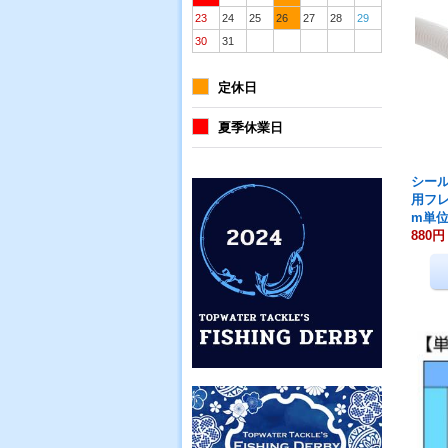
23
24
25
26
27
28
29
30
31
定休日
夏季休業日
シール
用フ
m単
880円