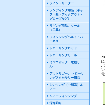
ライン・リーダー
ランディング用品（ギャ
フ・銛・フックアウト・
グローブなど）
リギング用品、ツール
（工具）
フィッシングベルト・ハ
ーネス
トローリングロッド
トローリングリール
2
に
ミヤエポック 電動リー
ポ
ル
ン
アウトリガー、 トローリ
電
ングアクセサリー用品
シンキング（中層系）ル
アー
ルアーフィッシング
深海釣り