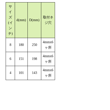
サ
イ
ズ
取付ネ
d(mm)
D(mm)
(イ
ジ穴
ン
チ)
4mmx6
8
180
250
ヶ所
4mmx6
6
151
198
ヶ所
4mmx6
4
101
143
ヶ所