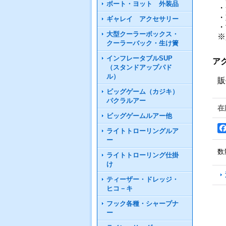
ボート・ヨット 外装品
・
・
ギャレイ アクセサリー
・
大型クーラーボックス・
※
クーラーバック・生け簀
インフレータブルSUP
ア
（スタンドアップパド
ル）
販
ビッグゲーム（カジキ）
パクラルアー
在
ビッグゲームルアー他
ライトトローリングルア
ー
数
ライトトローリング仕掛
け
ティーザー・ドレッジ・
ヒコ－キ
フック各種・シャープナ
ー