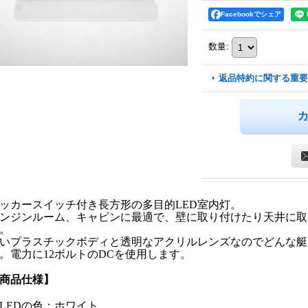
Facebookでシェア
数量
:
返品特約に関する重要
ッカースイッチ付き長方形の多目的LED室内灯。
ンジンルーム、キャビンに最適で、壁に取り付けたり天井に取
。
いプラスチックボディと透明なアクリルレンズなのでどんな艇
。電力に12ボルトのDCを使用します。
商品仕様】
LEDの色：ホワイト