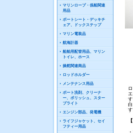
マリンロープ・係船関連
用品
ボートシート・デッキチ
ェア、ドックステップ
マリン電装品
航海計器
船舶用配管用品、マリン
トイレ、ホース
操舵関連商品
ロッドホルダー
メンテナンス用品
ロ
ボート洗剤、クリーナ
エ
ー、ポリッシュ、スター
す
ブライト
白
す
エンジン部品、発電機
【
ライフジャケット、セイ
フティー用品
・