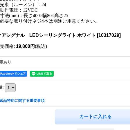
光束（ルーメン）：24
動作電圧：12VDC
寸法(mm)：長さ400×幅80×高さ25
必要な取り付けネジ4本は別途ご用意ください。
クアシグナル LEDシーリングライト ホワイト
[
10317029
]
売価格
:
19,800円
(税込)
庫あり
Facebookでシェア
量
:
返品特約に関する重要事項