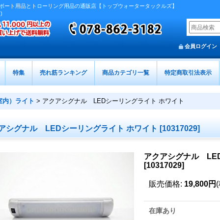
ボート用品とトローリング用品の通販店【トップウォータータックルズ】
)
会員ログイン
特集
売れ筋ランキング
商品カテゴリ一覧
特定商取引法表示
室内）ライト
>
アクアシグナル LEDシーリングライト ホワイト
アシグナル LEDシーリングライト ホワイト
[
10317029
]
アクアシグナル LE
[
10317029
]
販売価格
:
19,800円
在庫あり