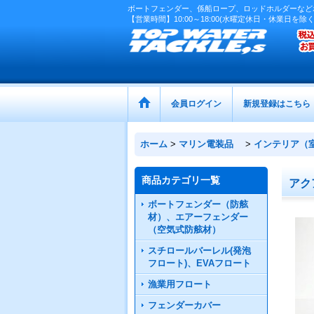
ボートフェンダー、係船ロープ、ロッドホルダーなど
【営業時間】10:00～18:00(水曜定休日・休業日を除く
会員ログイン
新規登録はこちら
ホーム
>
マリン電装品
>
インテリア（
商品カテゴリ一覧
アク
ボートフェンダー（防舷
材）、エアーフェンダー
（空気式防舷材）
スチロールバーレル(発泡
フロート)、EVAフロート
漁業用フロート
フェンダーカバー