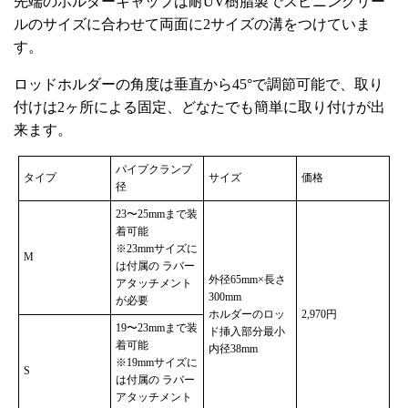
先端のホルダーキャップは耐UV樹脂製でスピニングリー
ルのサイズに合わせて両面に2サイズの溝をつけていま
す。
ロッドホルダーの角度は垂直から45°で調節可能で、取り
付けは2ヶ所による固定、どなたでも簡単に取り付けが出
来ます。
パイプクランプ
タイプ
サイズ
価格
径
23〜25mmまで装
着可能
※23mmサイズに
M
は付属の ラバー
外径65mm×長さ
アタッチメント
300mm
が必要
ホルダーのロッ
2,970円
19〜23mmまで装
ド挿入部分最小
着可能
内径38mm
※19mmサイズに
S
は付属の ラバー
アタッチメント