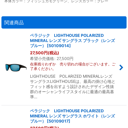
本体カラー：フィッシュカモグリーン、レンズカラー：グレー
関連商品
ペラジック LIGHTHOUSE POLARIZED
MINERAL レンズ サングラス ブラック（レンズ
ブルー）
[
50109014
]
27,500
円
(税込)
希望小売価格
:
27,500
円
在庫残りわずか 売り切れの場合がございます。ご
了承ください。
LIGHTHOUSE POLARIZED MINERALレンズ
サングラスLIGHTHOUSEは、最高の掛け心地と
フィット感を出すよう設計されたデザイン性抜
群のオーシャンライフスタイルに最適の最高基
準…
ペラジック LIGHTHOUSE POLARIZED
MINERAL レンズ サングラス ホワイト（レンズ
ブルー）
[
50109017
]