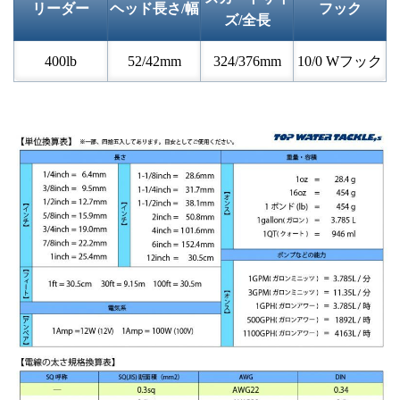
リーダー
ヘッド長さ/幅
フック
ズ/全長
400lb
52/42mm
324/376mm
10/0 Wフック