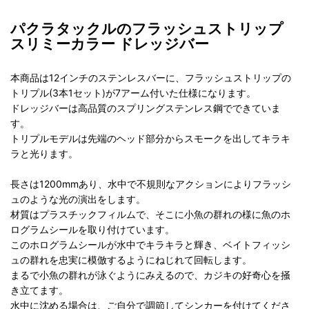
パクラタックルのフラッシュストリップ
スリミーカラー ドレッジバー
本商品は12インチのステンレスバーに、フラッシュストリップの
トリプル(3本1セット)が7アーム付いた仕様になります。
ドレッジバーは高品質のスプリングステンレス鋼でできていま
す。
トリプルモデルは先端のヘッド部分からスモークを出してキラキ
ラと光ります。
長さは1200mmあり、水中で不規則なアクションによりフラッシ
ュのような光の演出をします。
材質はプラスチックフィルムで、そこに小魚の群れの様に魚のホ
ログラムシールを取り付けています。
このホログラムシールが水中でキラキラと輝き、ベイトフィッシ
ュの群れを忠実に模倣するようにねじれて回転します。
まるで小魚の群れが泳ぐようにみえるので、カジキの好奇心を掻
き立てます。
水中に沈める場合は、ご自分で調節してシンカーを付けてくださ