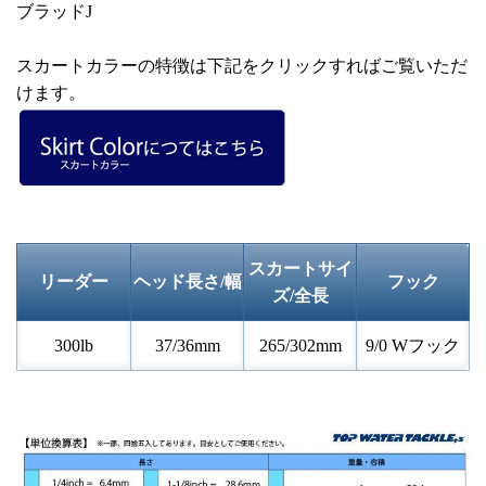
ブラッドJ
スカートカラーの特徴は下記をクリックすればご覧いただ
けます。
スカートサイ
リーダー
ヘッド長さ/幅
フック
ズ/全長
300lb
37/36mm
265/302mm
9/0 Wフック