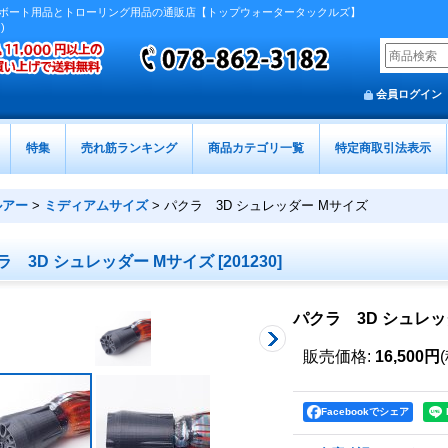
ボート用品とトローリング用品の通販店【トップウォータータックルズ】
)
会員ログイン
特集
売れ筋ランキング
商品カテゴリ一覧
特定商取引法表示
ルアー
>
ミディアムサイズ
>
パクラ 3D シュレッダー Mサイズ
ラ 3D シュレッダー Mサイズ
[
201230
]
パクラ 3D シュレッ
販売価格
:
16,500円
Facebookでシェア