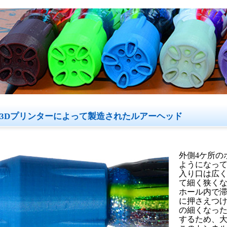
3Dプリンターによって製造されたルアーヘッド
外側4ケ所の
ようになっ
入り口は広
て細く狭く
ホール内で
に押さえつ
の細くなっ
するため、