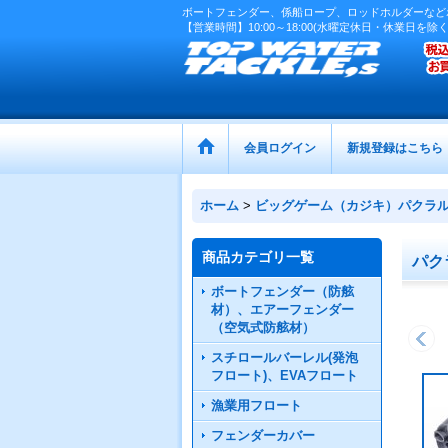
ボートフェンダー、係船ロープ、ロッドホルダーなど
【営業時間】10:00～18:00(水曜定休日・休業日を除く
会員ログイン
新規登録はこちら
ホーム
>
ビッグゲーム（カジキ）パクラ
商品カテゴリ一覧
パク
ボートフェンダー（防舷
材）、エアーフェンダー
（空気式防舷材）
スチロールバーレル(発泡
フロート)、EVAフロート
漁業用フロート
フェンダーカバー