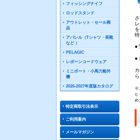
フィッシングナイフ
ロッドスタンド
さ
アウトレット・セール商
レ
品
を
特
アパレル（Tシャツ・長靴
など ）
●
PELAGIC
●
レボーンコードウェア
カ
ミニボート・小馬力船外
ら
機
2026-2027年度版カタログ
※
ヒ
め
特定商取引法表示
ご利用案内
メールマガジン