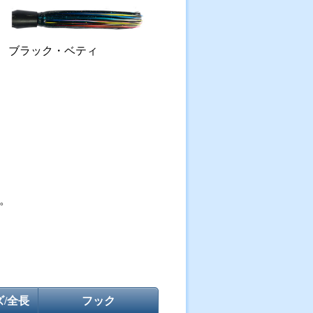
ブラック・ベティ
。
/全長
フック