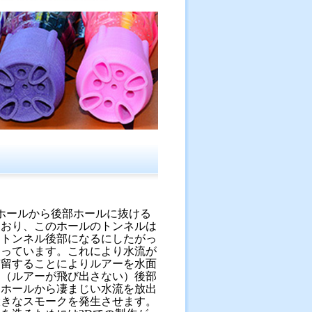
ホールから後部ホールに抜ける
ており、このホールのトンネルは
くトンネル後部になるにしたがっ
なっています。これにより水流が
滞留することによりルアーを水面
け（ルアーが飛び出さない）後部
たホールから凄まじい水流を放出
大きなスモークを発生させます。