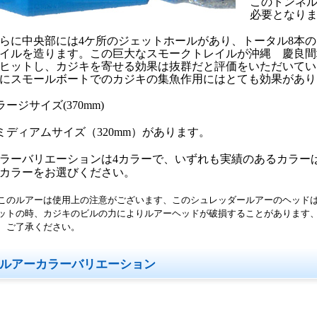
このトンネル
必要となり
らに中央部には4ケ所のジェットホールがあり、トータル8本
イルを造ります。この巨大なスモークトレイルが沖縄 慶良間
ヒットし、カジキを寄せる効果は抜群だと評価をいただいてい
にスモールボートでのカジキの集魚作用にはとても効果があり
ラージサイズ(370mm)
ミディアムサイズ（320mm）があります。
ラーバリエーションは4カラーで、いずれも実績のあるカラー
カラーをお選びください。
このルアーは使用上の注意がございます、このシュレッダールアーのヘッドは
ットの時、カジキのビルの力によりルアーヘッドが破損することがあります
、ご了承ください。
ルアーカラーバリエーション