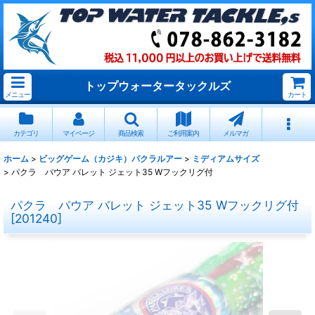
トップウォータータックルズ
メニュー
カート
カテゴリ
マイページ
商品検索
ご利用案内
メルマガ
ホーム
>
ビッグゲーム（カジキ）パクラルアー
>
ミディアムサイズ
>
パクラ パウア バレット ジェット35 Wフックリグ付
パクラ パウア バレット ジェット35 Wフックリグ付
[
201240
]