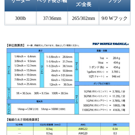
リーダー
ヘッド長さ/幅
フック
ズ/全長
300lb
37/36mm
265/302mm
9/0 Wフック