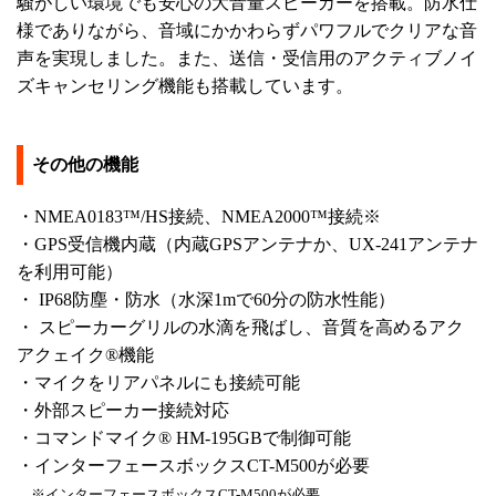
騒がしい環境でも安心の大音量スピーカーを搭載。防水仕
様でありながら、音域にかかわらずパワフルでクリアな音
声を実現しました。また、送信・受信用のアクティブノイ
ズキャンセリング機能も搭載しています。
その他の機能
・NMEA0183™/HS接続、NMEA2000™接続※
・GPS受信機内蔵（内蔵GPSアンテナか、UX-241アンテナ
を利用可能）
・ IP68防塵・防水（水深1mで60分の防水性能）
・ スピーカーグリルの水滴を飛ばし、音質を高めるアク
アクェイク®機能
・マイクをリアパネルにも接続可能
・外部スピーカー接続対応
・コマンドマイク® HM-195GBで制御可能
・インターフェースボックスCT-M500が必要
※インターフェースボックスCT-M500が必要