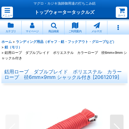
マグロ・カジキ漁師御用達の打ちこみ銛
トップウォータータックルズ
メニュー
カート
カテゴリ
マイページ
商品検索
ご利用案内
メルマガ
ホーム
>
ランディング用品（ギャフ・銛・フックアウト・グローブなど）
>
銛（モリ）
>
銛用ロープ ダブルブレイド ポリエステル カラーロープ 径6mm×9mm シ
ャックル付き
銛用ロープ ダブルブレイド ポリエステル カラー
ロープ 径6mm×9mm シャックル付き
[
20612019
]