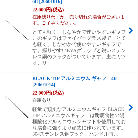
6ft
[
20601016
]
22,000
円
(税込)
在庫残りわずか 売り切れの場合がございま
す。ご了承ください。
とても軽く、しなやかで使いやすいギャフ
このギャフはファイバーグラス製で、とて
も軽く、しなやかで使いやすいギャフで
す。握りやすいEVAグリップと鋭いステン
レス鋼のフックがついています。主にカツ
オ、サ…
BLACK TIP アルミニウム ギャフ 4ft
[
20601014
]
22,000
円
(税込)
在庫あり
軽量で頑丈なアルミニウムギャフ BLACK
TIP アルミニウムギャフ は耐腐食性の陽
極酸化アルミニウムシャフトを使用してお
り腐食に強くより頑丈に作られています。
304ステンレス鋼フック、ハンドル持…