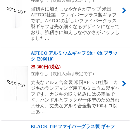
在庫なし（次回入荷は未定です）
強靭さに加えしなやかさがアップ 米国
AFTCO社製 ファイバーグラス製ギャフ
です。AFTCOの新しいファイバーグラス
製ギャフは先が細くなるデザインになって
おり、強靭さに加えしなやかさがアップし
ました…
AFTCO アルミウムギャフ 5ft・6ft ブラッ
ク
[
206010
]
25,300
円
(税込)
在庫なし（次回入荷は未定です）
丈夫なアルミ合金製 米国AFTCO社製 カ
ジキのランディング用アルミニウム製ギャ
フです。カジキの取り込みには必需品で
す。ハンドルとフックが一体型のため外れ
ません。丈夫なアルミ合金製で100キロ以
上あ…
BLACK TIP ファイバーグラス製 ギャフ