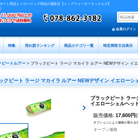
ボート用品とトローリング用品の通販店【トップウォータータックルズ】
)
会員ログイン
特集
売れ筋ランキング
商品カテゴリ一覧
特定商取引法表示
クピートルアー
>
ブラックピート ラージ マカイラ ルアー NEWデザイン イ
ックピート ラージ マカイラ ルアー NEWデザイン イエローシ
ブラックピート ラージ
イエローシェルヘッ
販売価格
:
17,600円
オプションにより価格が変わる
オープン価格