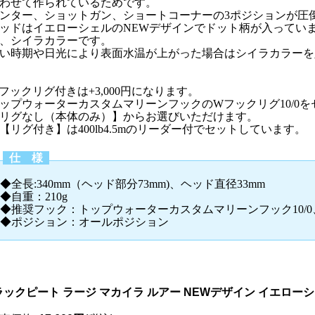
わせて作られているためです。
ンター、ショットガン、ショートコーナーの3ポジションが圧
ッドはイエローシェルのNEWデザインでドット柄が入ってい
、シイラカラーです。
い時期や日光により表面水温が上がった場合はシイラカラーを
フックリグ付きは+3,000円になります。
ップウォーターカスタムマリーンフックのWフックリグ10/0
リグなし（本体のみ）】からお選びいただけます。
【リグ付き】は400lb4.5mのリーダー付でセットしています。
仕 様
◆全長:340mm（ヘッド部分73mm)、ヘッド直径33mm
◆自重：210g
◆推奨フック：トップウォーターカスタムマリーンフック10/0、
◆ポジション：オールポジション
ラックピート ラージ マカイラ ルアー NEWデザイン イエロー