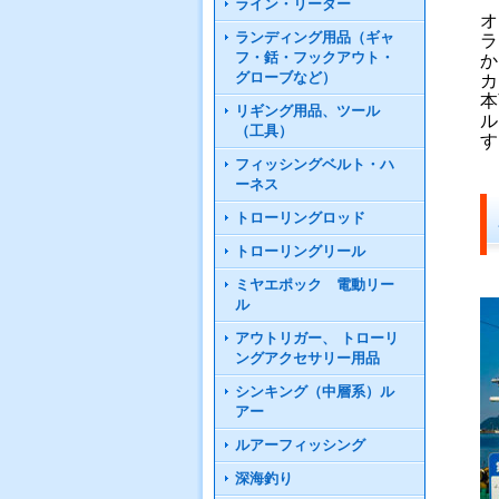
ライン・リーダー
オ
ランディング用品（ギャ
ラ
フ・銛・フックアウト・
か
グローブなど）
カ
本
リギング用品、ツール
ル
（工具）
す
フィッシングベルト・ハ
ーネス
トローリングロッド
トローリングリール
ミヤエポック 電動リー
ル
アウトリガー、 トローリ
ングアクセサリー用品
シンキング（中層系）ル
アー
ルアーフィッシング
深海釣り