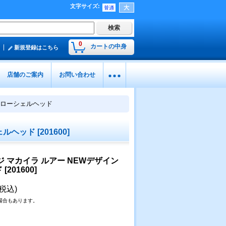
文字サイズ
:
0
カートの中身
新規登録はこちら
店舗のご案内
お問い合わせ
エローシェルヘッド
ェルヘッド
[
201600
]
 マカイラ ルアー NEWデザイン
ド
[
201600
]
(税込)
場合もあります。