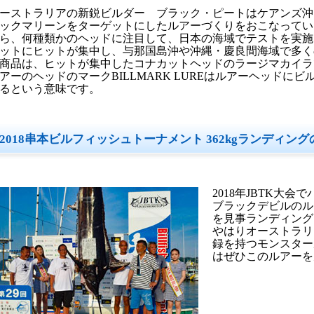
ーストラリアの新鋭ビルダー ブラック・ピートはケアンズ沖
ックマリーンをターゲットにしたルアーづくりをおこなってい
ら、何種類かのヘッドに注目して、日本の海域でテストを実施
ットにヒットが集中し、与那国島沖や沖縄・慶良間海域で多く
商品は、ヒットが集中したコナカットヘッドのラージマカイラ
アーのヘッドのマークBILLMARK LUREはルアーヘッドに
るという意味です。
2018串本ビルフィッシュトーナメント 362kgランディン
2018年JBTK大
ブラックデビルのル
を見事ランディング
やはりオーストラリ
録を持つモンスター
はぜひこのルアーを