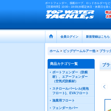
ボートフェンダー、係船ロープ、ロッドホルダーなど
【営業時間】10:00～18:00(水曜定休日・休業日を除く
会員ログイン
新規登録はこちら
ホーム
>
ビッグゲームルアー他
>
ブラッ
商品カテゴリ一覧
ブラ
ボートフェンダー（防舷
材）、エアーフェンダー
（空気式防舷材）
スチロールバーレル(発泡
フロート)、EVAフロート
漁業用フロート
フェンダーカバー