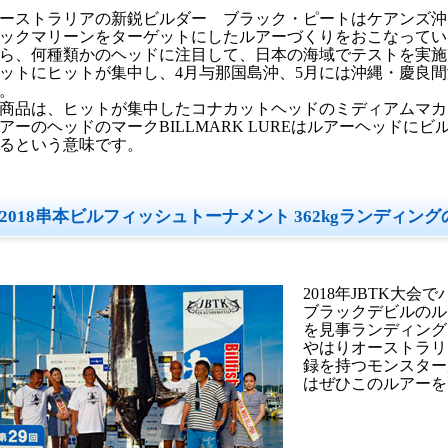
ーストラリアの新鋭ビルダー ブラック・ピートはケアンズ沖
ックマリーンをターゲットにしたルアーづくりをおこなってい
ら、何種類かのヘッドに注目して、日本の海域でテストを実施
ットにヒットが集中し、4月与那国島沖、5月には沖縄・慶良
。
商品は、ヒットが集中したコナカットヘッドのミディアムマカ
アーのヘッドのマークBILLMARK LUREはルアーヘッドに
るという意味です。
2018串本ビルフィッシュトーナメント 362kgランディン
2018年JBTK大
ブラックデビルのル
を見事ランディング
やはりオーストラリ
録を持つモンスター
はぜひこのルアーを