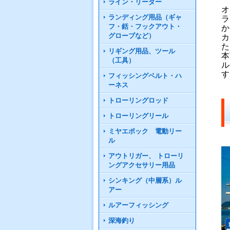
ライン・リーダー
オ
ランディング用品（ギャ
ラ
フ・銛・フックアウト・
か
グローブなど）
カ
た
リギング用品、ツール
本
（工具）
ル
す
フィッシングベルト・ハ
ーネス
トローリングロッド
トローリングリール
ミヤエポック 電動リー
ル
アウトリガー、 トローリ
ングアクセサリー用品
シンキング（中層系）ル
アー
ルアーフィッシング
深海釣り