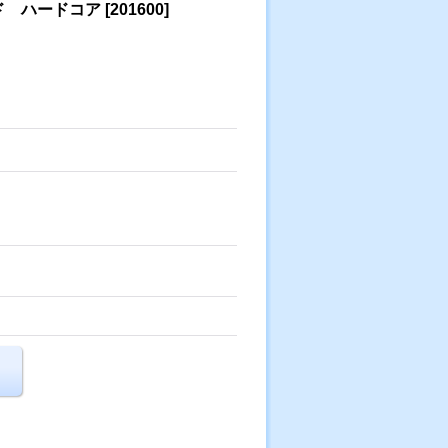
ド ハードコア
[
201600
]