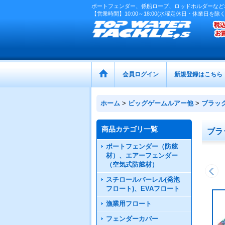
ボートフェンダー、係船ロープ、ロッドホルダーなど
【営業時間】10:00～18:00(水曜定休日・休業日を除く
会員ログイン
新規登録はこちら
ホーム
>
ビッグゲームルアー他
>
ブラッ
商品カテゴリ一覧
ブラ
ボートフェンダー（防舷
材）、エアーフェンダー
（空気式防舷材）
スチロールバーレル(発泡
フロート)、EVAフロート
漁業用フロート
フェンダーカバー