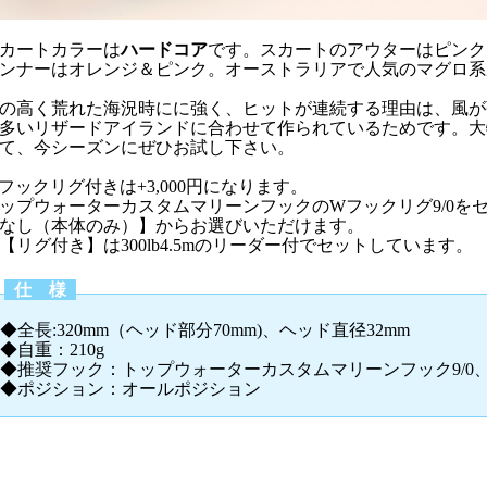
カートカラーは
ハードコア
です。スカートのアウターはピンク
ンナーはオレンジ＆ピンク。オーストラリアで人気のマグロ系
の高く荒れた海況時にに強く、ヒットが連続する理由は、風が
多いリザードアイランドに合わせて作られているためです。大
て、今シーズンにぜひお試し下さい。
フックリグ付きは+3,000円になります。
ップウォーターカスタムマリーンフックのWフックリグ9/0を
なし（本体のみ）】からお選びいただけます。
【リグ付き】は300lb4.5mのリーダー付でセットしています。
仕 様
◆全長:320mm（ヘッド部分70mm)、ヘッド直径32mm
◆自重：210g
◆推奨フック：トップウォーターカスタムマリーンフック9/0、パ
◆ポジション：オールポジション