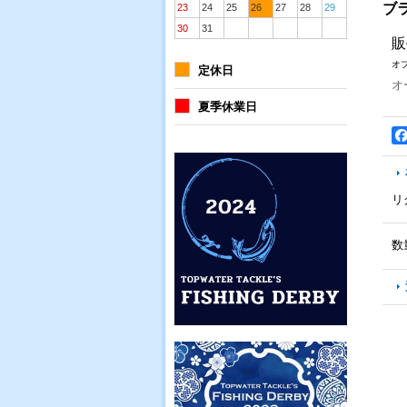
ブ
23
24
25
26
27
28
29
30
31
販
オ
定休日
オ
夏季休業日
リ
数