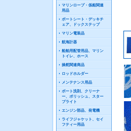
マリンロープ・係船関連
用品
ボートシート・デッキチ
ェア、ドックステップ
マリン電装品
航海計器
船舶用配管用品、マリン
トイレ、ホース
操舵関連商品
ロッドホルダー
メンテナンス用品
ボート洗剤、クリーナ
ー、ポリッシュ、スター
ブライト
エンジン部品、発電機
ライフジャケット、セイ
フティー用品