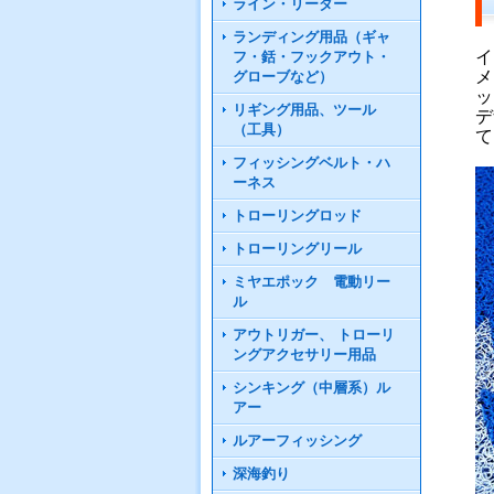
ライン・リーダー
ランディング用品（ギャ
イ
フ・銛・フックアウト・
メ
グローブなど）
ッ
リギング用品、ツール
デ
（工具）
て
フィッシングベルト・ハ
ーネス
トローリングロッド
トローリングリール
ミヤエポック 電動リー
ル
アウトリガー、 トローリ
ングアクセサリー用品
シンキング（中層系）ル
アー
ルアーフィッシング
深海釣り