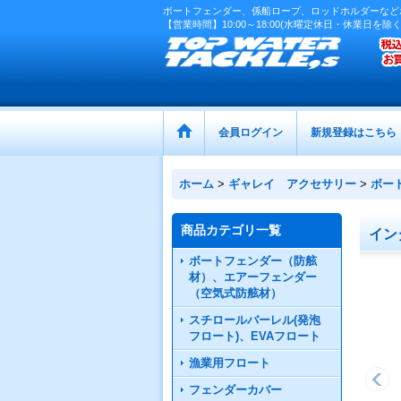
ボートフェンダー、係船ロープ、ロッドホルダーなど
【営業時間】10:00～18:00(水曜定休日・休業日を除く
会員ログイン
新規登録はこちら
ホーム
>
ギャレイ アクセサリー
>
ボー
商品カテゴリ一覧
イン
ボートフェンダー（防舷
材）、エアーフェンダー
（空気式防舷材）
スチロールバーレル(発泡
フロート)、EVAフロート
漁業用フロート
フェンダーカバー