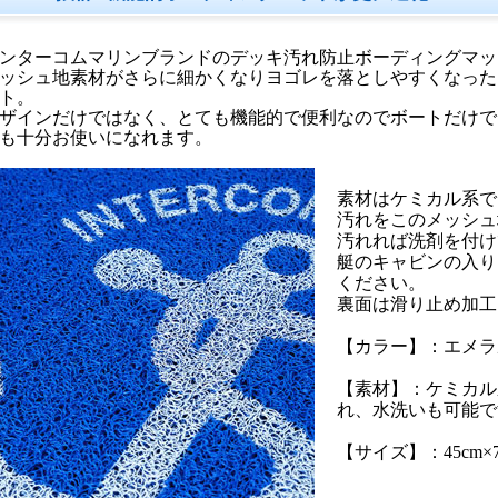
ンターコムマリンブランドのデッキ汚れ防止ボーディングマッ
ッシュ地素材がさらに細かくなりヨゴレを落としやすくなった
ト。
ザインだけではなく、とても機能的で便利なのでボートだけで
も十分お使いになれます。
素材はケミカル系で
汚れをこのメッシュ
汚れれば洗剤を付け
艇のキャビンの入り
ください。
裏面は滑り止め加工
【カラー】：エメラ
【素材】：ケミカル
れ、水洗いも可能で
【サイズ】：45cm×75