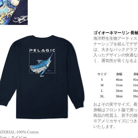
ゴイオーネマーリン 長
海洋野生生物アーティス
ナーシップを組んでデザ
は、大きなバックグラフ
入ったデザインの快適な
く、通気性が良くなるよ
サイズ
身幅
肩
S
46cm
45
M
51cm
52
L
56cm
56
XL
58cm
59
およその実寸サイズ。着
身幅はフロント脇で測っ
商品の性質上、若干の個
※アメリカサイズにつき
いたします。
TERIAL:100% Cotton
ラー：ネイビー