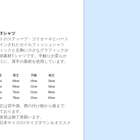
袖Tシャツ
トのスティーブ・ゴイオーネとパート
インされたセイルフィッシュシャツ
ィックと左胸に小さなグラフィックが
綿素材Tシャツです。手触りが柔らか
うに、薄手の素材を使用しています。
幅
着丈
天幅
袖丈
cm
69cm
19cm
56cm
cm
69cm
21cm
56cm
cm
76cm
22cm
60cm
cm
78cm
23cm
63cm
丈は背中側、襟の付け根から裾まで、
ております。
体差は御了承願います。
日本サイズの1サイズダウンをオススメ