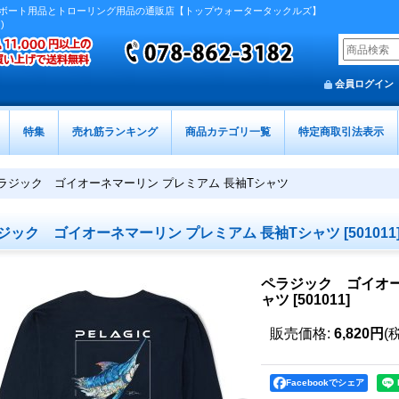
ボート用品とトローリング用品の通販店【トップウォータータックルズ】
)
会員ログイン
特集
売れ筋ランキング
商品カテゴリ一覧
特定商取引法表示
ラジック ゴイオーネマーリン プレミアム 長袖Tシャツ
ジック ゴイオーネマーリン プレミアム 長袖Tシャツ
[
501011
ペラジック ゴイオー
ャツ
[
501011
]
販売価格
:
6,820円
(
Facebookでシェア