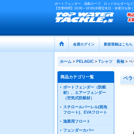
ボートフェンダー、係船ロープ、ロッドホルダーなど
【営業時間】10:00～18:00(水曜定休日・休業日を除く
会員ログイン
新規登録はこちら
ホーム
>
PELAGIC
>
Tシャツ 長袖
>
ペ
商品カテゴリ一覧
ペラ
ボートフェンダー（防舷
材）、エアーフェンダー
（空気式防舷材）
スチロールバーレル(発泡
フロート)、EVAフロート
漁業用フロート
フェンダーカバー