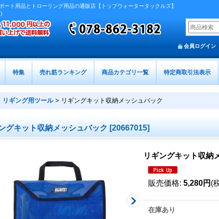
ボート用品とトローリング用品の通販店【トップウォータータックルズ】
)
会員ログイン
特集
売れ筋ランキング
商品カテゴリ一覧
特定商取引法表示
>
リギング用ツール
>
リギングキット収納メッシュバック
ングキット収納メッシュバック
[
20667015
]
リギングキット収納
販売価格
:
5,280円
(
在庫あり