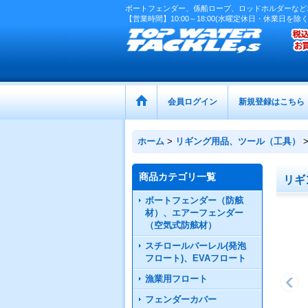
ボートフェンダー、係船ロープ、ロッドホルダーなど
【営業時間】10:00～18:00(水曜定休日・休業日を除く
会員ログイン
新規登録はこちら
ホーム
>
リギング用品、ツール（工具）
商品カテゴリ一覧
リギ
ボートフェンダー（防舷
材）、エアーフェンダー
（空気式防舷材）
スチロールバーレル(発泡
フロート)、EVAフロート
漁業用フロート
フェンダーカバー