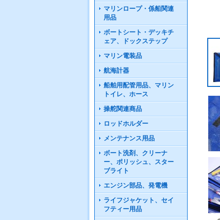
マリンロープ・係船関連
用品
ボートシート・デッキチ
ェア、ドックステップ
マリン電装品
航海計器
船舶用配管用品、マリン
トイレ、ホース
操舵関連商品
ロッドホルダー
メンテナンス用品
ボート洗剤、クリーナ
ー、ポリッシュ、スター
ブライト
エンジン部品、発電機
ライフジャケット、セイ
フティー用品