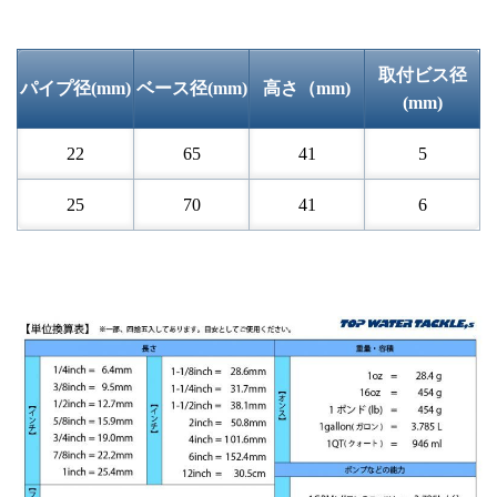
取付ビス径
パイプ径(mm)
ベース径(mm)
高さ（mm)
(mm)
22
65
41
5
25
70
41
6