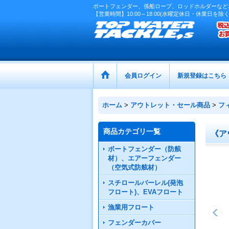
ボートフェンダー、係船ロープ、ロッドホルダーなど
【営業時間】10:00～18:00(水曜定休日・休業日を除く
会員ログイン
新規登録はこちら
ホーム
>
アウトレット・セール商品
>
フ
商品カテゴリ一覧
《ア
ボートフェンダー（防舷
材）、エアーフェンダー
（空気式防舷材）
スチロールバーレル(発泡
フロート)、EVAフロート
漁業用フロート
フェンダーカバー