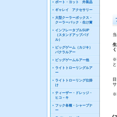
ボート・ヨット 外装品
ギャレイ アクセサリー
大型クーラーボックス・
クーラーバック・生け簀
インフレータブルSUP
当
（スタンドアップパド
ル）
生
ビッグゲーム（カジキ）
く
パクラルアー
※
ビッグゲームルアー他
と
ライトトローリングルア
劣
ー
目
ライトトローリング仕掛
サ
け
ティーザー・ドレッジ・
※
ヒコ－キ
フック各種・シャープナ
ー
《