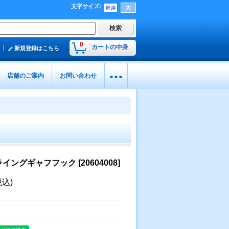
文字サイズ
:
0
カートの中身
新規登録はこちら
店舗のご案内
お問い合わせ
ライングギャフフック
[
20604008
]
税込)