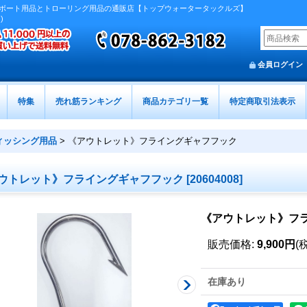
ボート用品とトローリング用品の通販店【トップウォータータックルズ】
)
会員ログイン
特集
売れ筋ランキング
商品カテゴリ一覧
特定商取引法表示
ィッシング用品
>
《アウトレット》フライングギャフフック
ウトレット》フライングギャフフック
[
20604008
]
《アウトレット》フ
販売価格
:
9,900円
(
在庫あり