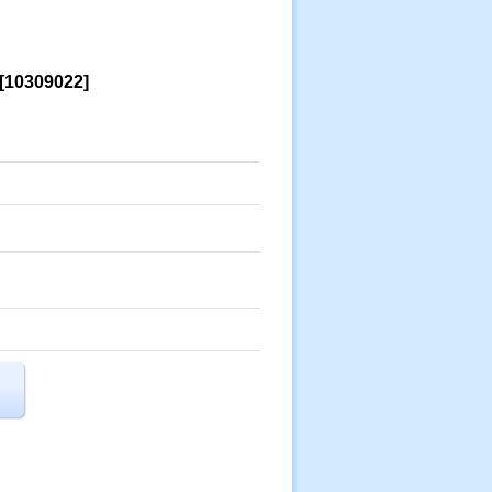
[
10309022
]