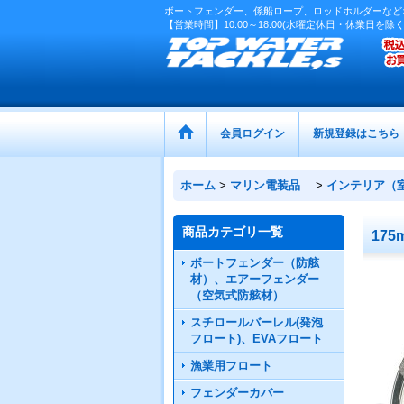
ボートフェンダー、係船ロープ、ロッドホルダーなど
【営業時間】10:00～18:00(水曜定休日・休業日を除く
会員ログイン
新規登録はこちら
ホーム
>
マリン電装品
>
インテリア（
商品カテゴリ一覧
17
ボートフェンダー（防舷
材）、エアーフェンダー
（空気式防舷材）
スチロールバーレル(発泡
フロート)、EVAフロート
漁業用フロート
フェンダーカバー