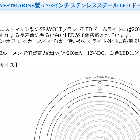
WESTMARINE製 6-7/8インチ ステンレススチール LED
エストマリン製のSEAVOLTブランドLEDドームライトには26
動作する長寿命の明るい白いLEDが18個搭載されています。
ン/オフ ロッカースイッチは、使いやすくライト外側に直接取
23ルーメンで消費電力はわずか260mA、12V-DC、白色LEDに
サイズ】