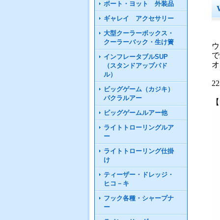
ボート・ヨット 外装品
ギャレイ アクセサリー
大型クーラーボックス・
クーラーバック・生け簀
ウ
で
インフレータブルSUP
オ
（スタンドアップパド
ル）
2
ビッグゲーム（カジキ）
パクラルアー
【
ビッグゲームルアー他
ライトトローリングルア
ー
ライトトローリング仕掛
け
ティーザー・ドレッジ・
ヒコ－キ
フック各種・シャープナ
ー