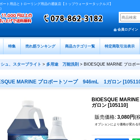
ボート用品とトローリング用品の通販店【トップウォータータックルズ】
)
会員ログイン
特集
売れ筋ランキング
商品カテゴリ一覧
特定商取引法表示
ッシュ、スターブライト
>
多用途 万能洗剤
>
BIOESQUE MARINE プロ
OESQUE MARINE プロボートソープ 946mL 1ガロン
[
10511
BIOESQUE MARI
ガロン
[
105110
]
販売価格
:
3,080円
(
オプションにより価格が変わる