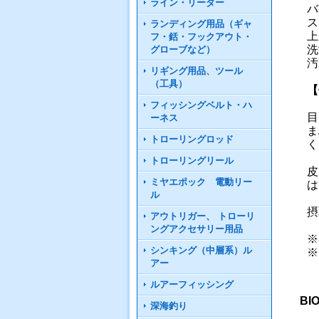
ライン・リーダー
バ
ス
ランディング用品（ギャ
上
フ・銛・フックアウト・
洗
グローブなど）
汚
リギング用品、ツール
（工具）
【
フィッシングベルト・ハ
目
ーネス
ま
トローリングロッド
く
トローリングリール
皮
ミヤエポック 電動リー
は
ル
摂
アウトリガー、 トローリ
ングアクセサリー用品
※
シンキング（中層系）ル
※
アー
ルアーフィッシング
BI
深海釣り