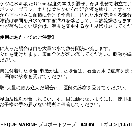
ケツに水4Lあたり10ml程度の本液を混ぜ、かき混ぜて泡立て
ポンジ、ブラシ、または柔らかい布で混合液を塗り、こすって
から下へ小さな面積に分けて作業し、汚れた水が洗浄する部分
浄後は表面を真水ですすぎ汚れを落として、自然乾燥させます
れが落ちにくい場合は、濃度を変更するか再度繰り返してくだ
使用にあたってのご注意】
に入った場合は目を大量の水で数分間洗い流します。
ぶたを開けたまま、表面全体が洗い流してください。刺激が続
ださい。
膚に付着した場合: 刺激が生じた場合は、石鹸と水で皮膚を洗
、医師の診察を受けてください。
取: 大量に飲み込んだ場合は、医師の診察を受けてください。
界面活性剤が含まれています。目に触れないようにし、使用後
お子様の手の届かない場所に保管してください。
OESQUE MARINE プロボートソープ 946mL 1ガロン
[
1051