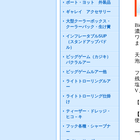
ボート・ヨット 外装品
ギャレイ アクセサリー
大型クーラーボックス・
B
クーラーバック・生け簀
濃
インフレータブルSUP
ワ
（スタンドアップパド
ま
ル）
天
ビッグゲーム（カジキ）
泡
パクラルアー
ビッグゲームルアー他
フ
残
ライトトローリングルア
塩
ー
V
ライトトローリング仕掛
け
【
ティーザー・ドレッジ・
【
ヒコ－キ
使
フック各種・シャープナ
ー
一