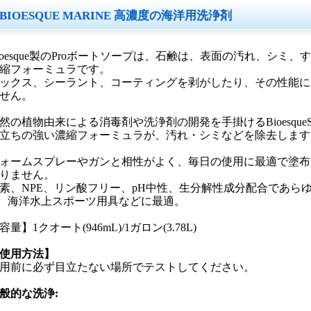
BIOESQUE MARINE 高濃度の海洋用洗浄剤
ioesque製のProボートソープは、石鹸は、表面の汚れ、シミ
縮フォーミュラです。
ックス、シーラント、コーティングを剥がしたり、その性能に
せん。
然の植物由来による消毒剤や洗浄剤の開発を手掛けるBioesqueSol
立ちの強い濃縮フォーミュラが、汚れ・シミなどを除去します
ォームスプレーやガンと相性がよく、毎日の使用に最適で塗布
りません。
素、NPE、リン酸フリー、pH中性、生分解性成分配合であら
、海洋水上スポーツ用具などに最適。
容量】1クオート(946mL)/1ガロン(3.78L)
使用方法】
用前に必ず目立たない場所でテストしてください。
般的な洗浄: