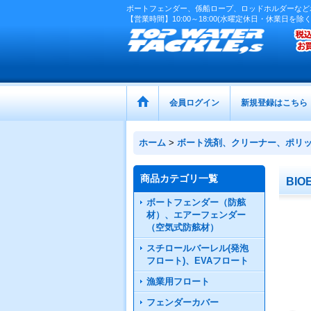
ボートフェンダー、係船ロープ、ロッドホルダーなど
【営業時間】10:00～18:00(水曜定休日・休業日を除く
会員ログイン
新規登録はこちら
ホーム
>
ボート洗剤、クリーナー、ポリ
商品カテゴリ一覧
BI
ボートフェンダー（防舷
材）、エアーフェンダー
（空気式防舷材）
スチロールバーレル(発泡
フロート)、EVAフロート
漁業用フロート
フェンダーカバー