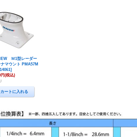
VIEW Ｍ1型レーダー
ナマウント PMA57M
14061
]
00円
(税込)
り