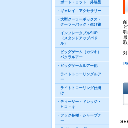
ボート・ヨット 外装品
ギャレイ アクセサリー
大型クーラーボックス・
耐
クーラーバック・生け簀
ど
強
インフレータブルSUP
最
（スタンドアップパド
取
ル）
ビッグゲーム（カジキ）
対
パクラルアー
P
ビッグゲームルアー他
ライトトローリングルア
ー
ライトトローリング仕掛
け
ティーザー・ドレッジ・
ヒコ－キ
フック各種・シャープナ
ー
SE