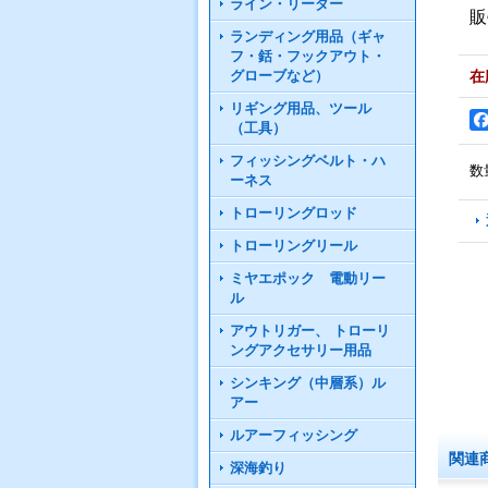
ライン・リーダー
販
ランディング用品（ギャ
フ・銛・フックアウト・
グローブなど）
在
リギング用品、ツール
（工具）
フィッシングベルト・ハ
数
ーネス
トローリングロッド
トローリングリール
ミヤエポック 電動リー
ル
アウトリガー、 トローリ
ングアクセサリー用品
シンキング（中層系）ル
アー
ルアーフィッシング
関連
深海釣り