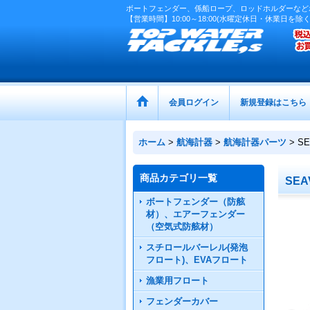
ボートフェンダー、係船ロープ、ロッドホルダーなど
【営業時間】10:00～18:00(水曜定休日・休業日を除く
会員ログイン
新規登録はこちら
ホーム
>
航海計器
>
航海計器パーツ
>
S
商品カテゴリ一覧
SE
ボートフェンダー（防舷
材）、エアーフェンダー
（空気式防舷材）
スチロールバーレル(発泡
フロート)、EVAフロート
漁業用フロート
フェンダーカバー