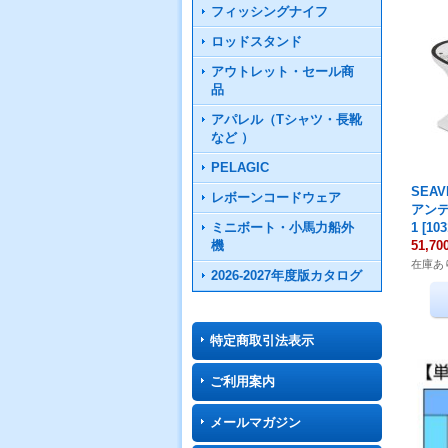
フィッシングナイフ
ロッドスタンド
アウトレット・セール商
品
アパレル（Tシャツ・長靴
など ）
PELAGIC
SEA
レボーンコードウェア
アンテ
ミニボート・小馬力船外
1
[
103
機
51,7
在庫あ
2026-2027年度版カタログ
特定商取引法表示
ご利用案内
メールマガジン