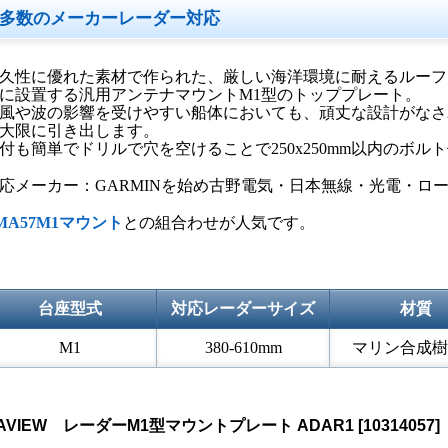
多数のメーカーレーダー対応
久性に優れた素材で作られた、厳しい海洋環境に耐えるルーフ
に設置する汎用アンテナマウントM1型のトッププレート。
風や波の影響を受けやすい船体においても、頑丈な設計がなさ
大限に引き出します。
付も簡単でドリルで穴を空けることで250x250mm以内のボ
応メーカー：GARMINを始め古野電気・日本無線・光電・ロ
MA57M1マウント
との組合わせが人気です。
台座型式
対応レーダーサイズ
材質
M1
380-610mm
マリン合成樹
AVIEW レーダーM1型マウントプレート ADAR1
[
10314057
]