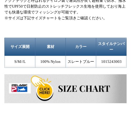
アクアテックと呼ばれるナイロン製で通気性が良く超軽量で防水、撥水
性でUPF50で日射防止のストレッチフレックス生地を使用しており海上
でも快適な環境でフィッシングが可能です。
※サイズは下記サイズチャートをご覧頂きご確認ください。
スタイルナンバ
サイズ展開
素材
カラー
ー
S/M//L
100% Nylon
スレートブルー
1015243003