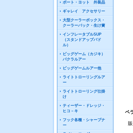
ボート・ヨット 外装品
ギャレイ アクセサリー
大型クーラーボックス・
クーラーバック・生け簀
インフレータブルSUP
（スタンドアップパド
ル）
ビッグゲーム（カジキ）
パクラルアー
ビッグゲームルアー他
ライトトローリングルア
ー
ライトトローリング仕掛
け
ティーザー・ドレッジ・
ヒコ－キ
ペ
フック各種・シャープナ
販
ー