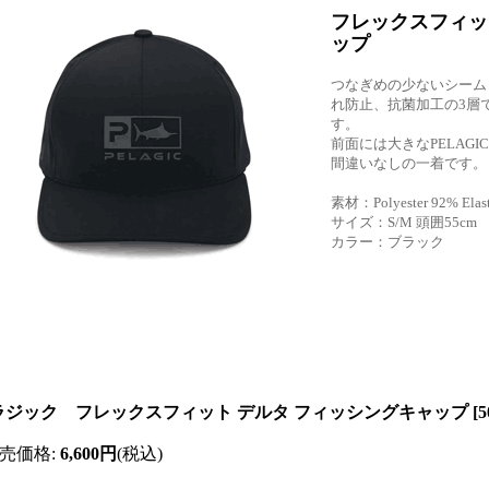
フレックスフィッ
ップ
つなぎめの少ないシーム
れ防止、抗菌加工の3層
す。
前面には大きなPELAG
間違いなしの一着です。
素材：Polyester 92% Elas
サイズ：S/M 頭囲55cm
カラー：ブラック
ラジック フレックスフィット デルタ フィッシングキャップ
[
5
売価格
:
6,600円
(税込)