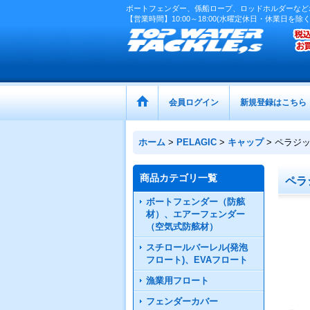
ボートフェンダー、係船ロープ、ロッドホルダーなど
【営業時間】10:00～18:00(水曜定休日・休業日を除く
会員ログイン
新規登録はこちら
ホーム
>
PELAGIC
>
キャップ
>
ペラジッ
商品カテゴリ一覧
ペラ
ボートフェンダー（防舷
材）、エアーフェンダー
（空気式防舷材）
スチロールバーレル(発泡
フロート)、EVAフロート
漁業用フロート
フェンダーカバー