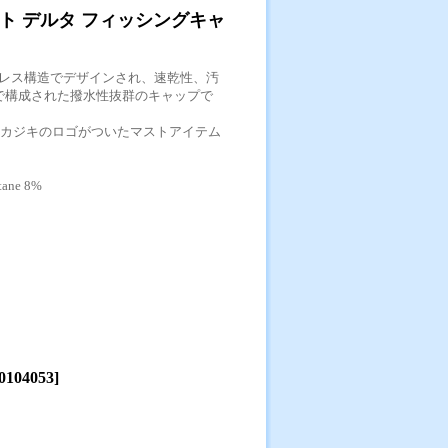
ト デルタ フィッシングキャ
レス構造でデザインされ、速乾性、汚
で構成された撥水性抜群のキャップで
ICカジキのロゴがついたマストアイテム
tane 8%
0104053
]