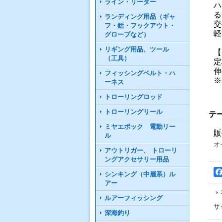
ライン・リーダー
ハ
る
ランディング用品（ギャ
交
フ・銛・フックアウト・
軽
グローブなど）
リギング用品、ツール
【
（工具）
定
伸
フィッシングベルト・ハ
※
ーネス
トローリングロッド
トローリングリール
テ
ミヤエポック 電動リー
販
ル
オ
アウトリガー、 トローリ
ングアクセサリー用品
シンキング（中層系）ル
アー
ルアーフィッシング
サ
深海釣り