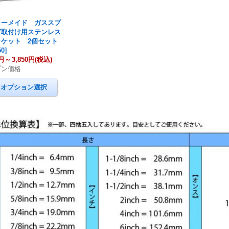
ラーメイド ガススプ
グ取付け用ステンレス
ラケット 2個セット
50
]
0円
～
3,850円
(税込)
プン価格