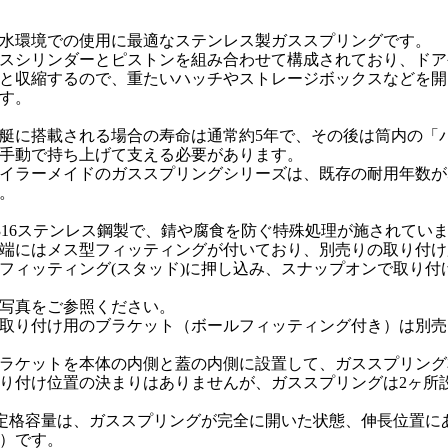
水環境での使用に最適なステンレス製ガススプリングです。
スシリンダーとピストンを組み合わせて構成されており、ドア
と収縮するので、重たいハッチやストレージボックスなどを開
す。
艇に搭載される場合の寿命は通常約5年で、その後は筒内の「
手動で持ち上げて支える必要があります。
イラーメイドのガススプリングシリーズは、既存の耐用年数が
。
316ステンレス鋼製で、錆や腐食を防ぐ特殊処理が施されてい
端にはメス型フィッティングが付いており、別売りの取り付け
フィッティング(スタッド)に押し込み、スナップオンで取り付
写真をご参照ください。
取り付け用のブラケット（ボールフィッティング付き）は別売
ラケットを本体の内側と蓋の内側に設置して、ガススプリング
り付け位置の決まりはありませんが、ガススプリングは2ヶ所
定格容量は、ガススプリングが完全に開いた状態、伸長位置に
）です。