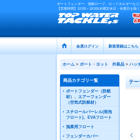
ボートフェンダー、係船ロープ、ロッドホルダーなど
【営業時間】10:00～18:00(水曜定休日・休業日を除く
会員ログイン
新規登録はこちら
ホーム
>
ボート・ヨット 外装品
>
ハッ
商品カテゴリ一覧
テー
ボートフェンダー（防舷
材）、エアーフェンダー
（空気式防舷材）
スチロールバーレル(発泡
フロート)、EVAフロート
漁業用フロート
フェンダーカバー