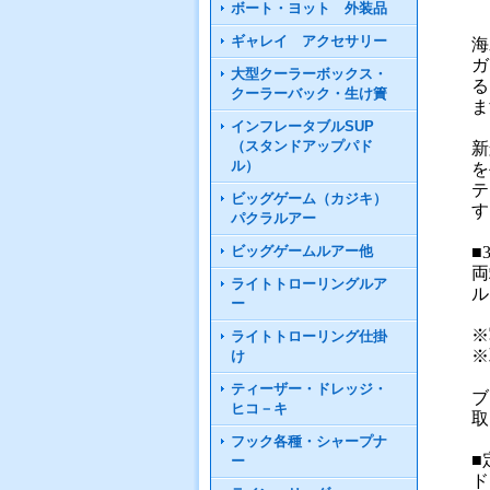
ボート・ヨット 外装品
ギャレイ アクセサリー
海
ガ
大型クーラーボックス・
る
クーラーバック・生け簀
ま
インフレータブルSUP
（スタンドアップパド
新
ル）
を
テ
ビッグゲーム（カジキ）
す
パクラルアー
ビッグゲームルアー他
■
両
ライトトローリングルア
ル
ー
※
ライトトローリング仕掛
※
け
ティーザー・ドレッジ・
ブ
ヒコ－キ
取
フック各種・シャープナ
■
ー
ド