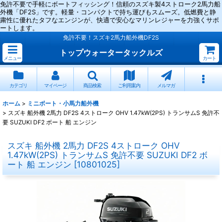
免許不要で手軽にボートフィッシング！信頼のスズキ製4ストローク2馬力船
外機「DF2S」です。軽量・コンパクトで持ち運びもスムーズ。低燃費と静
粛性に優れたタフなエンジンが、快適で安心なマリンレジャーを力強くサポ
ートします。
免許不要！スズキ2馬力船外機DF2S
トップウォータータックルズ
メニュー
カート
カテゴリ
マイページ
商品検索
ご利用案内
メルマガ
ホーム
>
ミニボート・小馬力船外機
>
スズキ 船外機 2馬力 DF2S 4ストローク OHV 1.47kW(2PS) トランサムS 免許不
要 SUZUKI DF2 ボート 船 エンジン
スズキ 船外機 2馬力 DF2S 4ストローク OHV
1.47kW(2PS) トランサムS 免許不要 SUZUKI DF2 ボ
ート 船 エンジン
[
10801025
]