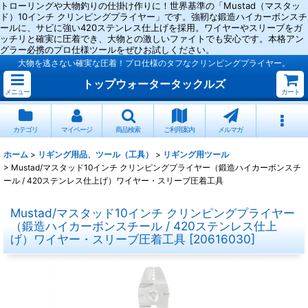
トローリングや大物釣りの仕掛け作りに！世界基準の「Mustad（マスタッ
ド）10インチ クリンピングプライヤー」です。強靭な鍛造ハイカーボンスチ
ールに、サビに強い420ステンレス仕上げを採用。ワイヤーやスリーブをガ
ッチリと確実に圧着でき、大物との激しいファイトでも安心です。本格アン
グラー必携のプロ仕様ツールをぜひお試しください。
大物を逃さない確実な圧着！プロ仕様のタフなクリンピングプライヤー。
トップウォータータックルズ
メニュー
カート
カテゴリ
マイページ
商品検索
ご利用案内
メルマガ
ホーム
>
リギング用品、ツール（工具）
>
リギング用ツール
>
Mustad/マスタッド10インチ クリンピングプライヤー（鍛造ハイカーボンスチ
ール / 420ステンレス仕上げ）ワイヤー・スリーブ圧着工具
Mustad/マスタッド10インチ クリンピングプライヤー
（鍛造ハイカーボンスチール / 420ステンレス仕上
げ）ワイヤー・スリーブ圧着工具
[
20616030
]