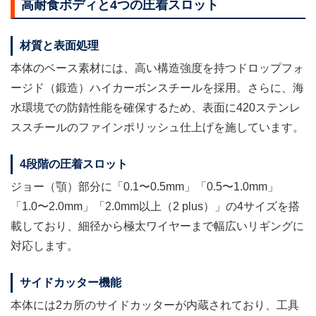
高耐食ボディと4つの圧着スロット
材質と表面処理
本体のベース素材には、高い構造強度を持つドロップフォ
ージド（鍛造）ハイカーボンスチールを採用。さらに、海
水環境での防錆性能を確保するため、表面に420ステンレ
ススチールのファインポリッシュ仕上げを施しています。
4段階の圧着スロット
ジョー（顎）部分に「0.1〜0.5mm」「0.5〜1.0mm」
「1.0〜2.0mm」「2.0mm以上（2 plus）」の4サイズを搭
載しており、細径から極太ワイヤーまで幅広いリギングに
対応します。
サイドカッター機能
本体には2カ所のサイドカッターが内蔵されており、工具