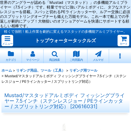
世界のアングラーが認める「Mustad（マスタッド）」の多機能アルミプラ
イヤー（7.5インチ）です。軽量でサビに強いアルミボディに、タフなステン
レスジョーを搭載。スパッと切れるPEラインカッターや、ルアー交換に必須
のスプリットリングオープナーも備えた万能モデル。これ一本で船上での手
返しが劇的にアップ！大物狙いのオフショアゲームを快適にサポートする頼
もしい相棒です。
軽くて強靭！船上作業を劇的に変えるマスタッドの多機能アルミプライヤー。
トップウォータータックルズ
メニュー
カート
カテゴリ
マイページ
商品検索
ご利用案内
メルマガ
ホーム
>
リギング用品、ツール（工具）
>
リギング用ツール
>
Mustad/マスタッドアルミボディ フィッシングプライヤー 7.5インチ（ステン
レスジョー / PEラインカッター / スプリットリング対応）
Mustad/マスタッドアルミボディ フィッシングプライ
ヤー 7.5インチ（ステンレスジョー / PEラインカッタ
ー / スプリットリング対応）
[
20616031
]