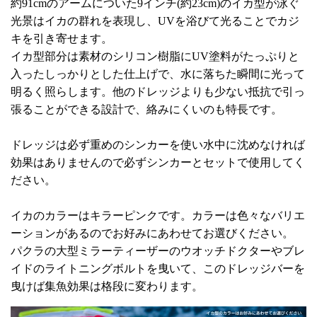
約91cmのアームについた9インチ(約23cm)のイカ型が泳ぐ
光景はイカの群れを表現し、UVを浴びて光ることでカジ
キを引き寄せます。
イカ型部分は素材のシリコン樹脂にUV塗料がたっぷりと
入ったしっかりとした仕上げで、水に落ちた瞬間に光って
明るく照らします。他のドレッジよりも少ない抵抗で引っ
張ることができる設計で、絡みにくいのも特長です。
ドレッジは必ず重めのシンカーを使い水中に沈めなければ
効果はありませんので必ずシンカーとセットで使用してく
ださい。
イカのカラーはキラーピンクです。カラーは色々なバリエ
ーションがあるのでお好みにあわせてお選びください。
パクラの大型ミラーティーザーのウオッチドクターやブレ
イドのライトニングボルトを曳いて、このドレッジバーを
曳けば集魚効果は格段に変わります。