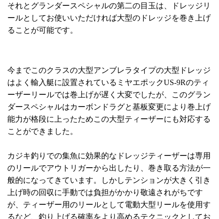
それとグランダースペシャルの第二の目玉は、ドレッジリ
ールとしてお使いいただければ大型のドレッジを巻き上げ
ることが可能です。
今までこのクラスの大型アンブレラタイプの大型ドレッジ
はよく輸入艇に設置されているミヤエポックUS-9Rのティ
ーザーリールでは巻上げが遅く大変でしたが、このグラン
ダースペシャルはカーボンドラグと基板変更により巻上げ
能力が格段に上ったためこの大型ティーザーにも対応する
ことができました。
カジキ釣りでの集魚に効果的なドレッジティーザーは専用
のリールでアウトリガーから出したり、巻き取る方法が一
般的になってきています。しかしテンションが大きく引き
上げ時の回収に手動では負担がかかり敬遠されがちです
が、ティーザー用のリールとして電動大型リールを使用す
るなど、釣り上げる確率をより高めるテクニックとしてお