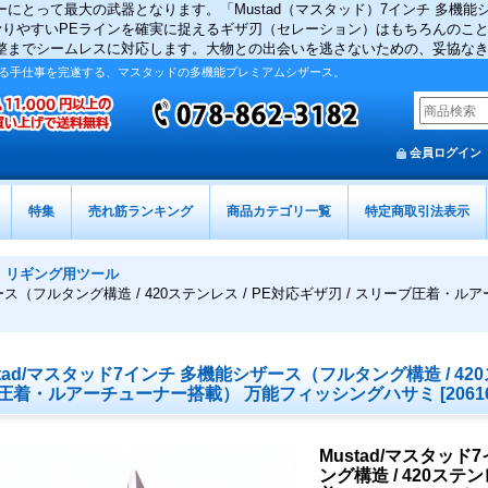
にとって最大の武器となります。「Mustad（マスタッド）7インチ 多機
滑りやすいPEラインを確実に捉えるギザ刃（セレーション）はもちろんのこ
整までシームレスに対応します。大物との出会いを逃さないための、妥協な
る手仕事を完遂する、マスタッドの多機能プレミアムシザース。
会員ログイン
特集
売れ筋ランキング
商品カテゴリ一覧
特定商取引法表示
>
リギング用ツール
ザース（フルタング構造 / 420ステンレス / PE対応ギザ刃 / スリーブ圧着
stad/マスタッド7インチ 多機能シザース（フルタング構造 / 420ス
圧着・ルアーチューナー搭載） 万能フィッシングハサミ
[
2061
Mustad/マスタッ
ング構造 / 420ステン