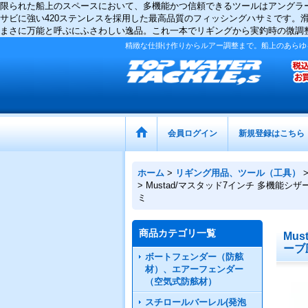
限られた船上のスペースにおいて、多機能かつ信頼できるツールはアングラー
サビに強い420ステンレスを採用した最高品質のフィッシングハサミです。
まさに万能と呼ぶにふさわしい逸品。これ一本でリギングから実釣時の微調
精緻な仕掛け作りからルアー調整まで。船上のあらゆ
会員ログイン
新規登録はこちら
ホーム
>
リギング用品、ツール（工具）
>
Mustad/マスタッド7インチ 多機能シ
ミ
商品カテゴリ一覧
Mu
ーブ
ボートフェンダー（防舷
材）、エアーフェンダー
（空気式防舷材）
スチロールバーレル(発泡