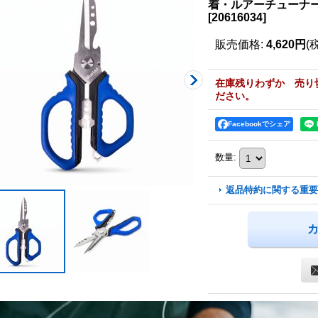
着・ルアーチューナ
[
20616034
]
販売価格
:
4,620円
(
在庫残りわずか 売り
ださい。
Facebookでシェア
数量
:
返品特約に関する重要