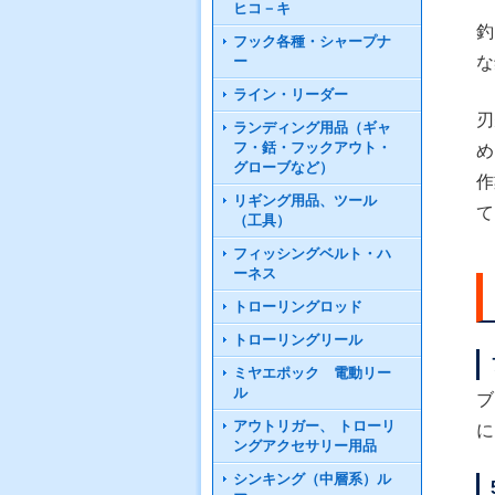
ヒコ－キ
釣
フック各種・シャープナ
ー
な
ライン・リーダー
刃
ランディング用品（ギャ
フ・銛・フックアウト・
め
グローブなど）
作
リギング用品、ツール
て
（工具）
フィッシングベルト・ハ
ーネス
トローリングロッド
トローリングリール
ミヤエポック 電動リー
ル
ブ
アウトリガー、 トローリ
に
ングアクセサリー用品
シンキング（中層系）ル