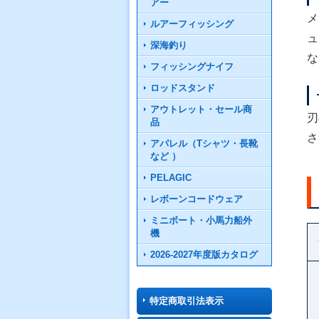
アー
メ
ルアーフィッシング
ュ
深海釣り
な
フィッシングナイフ
ロッドスタンド
アウトレット・セール商
刃
品
さ
アパレル（Tシャツ・長靴
など ）
PELAGIC
レボーンコードウェア
ミニボート・小馬力船外
機
2026-2027年度版カタログ
特定商取引法表示