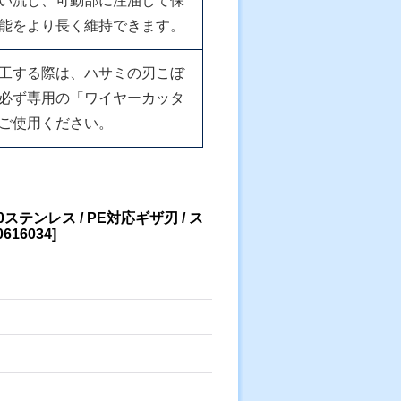
い流し、可動部に注油して保
能をより長く維持できます。
工する際は、ハサミの刃こぼ
必ず専用の「ワイヤーカッタ
ご使用ください。
ステンレス / PE対応ギザ刃 / ス
0616034
]