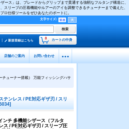
能シザース」は、ブレードからグリップまで貫通する強靭なフルタング構造に、
と、スリーブの圧着機能やルアーのアイを調整できるチューナーまで備えた、
きプロ仕様ツールをぜひあなたのボートに。
文字サイズ
:
0
カートの中身
新規登録はこちら
店舗のご案内
お問い合わせ
・ルアーチューナー搭載） 万能フィッシングハサ
テンレス / PE対応ギザ刃 / スリ
6034
]
ド7インチ 多機能シザース（フルタ
レス / PE対応ギザ刃 / スリーブ圧