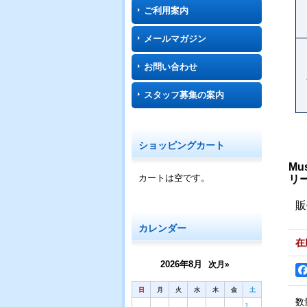
ご利用案内
メールマガジン
お問い合わせ
スタッフ募集の案内
ショッピングカート
Mu
カートは空です。
リ
販
カレンダー
在
2026年8月
次月»
日
月
火
水
木
金
土
数
1