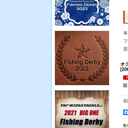
本
フ
奨
オク
[
20
販
在
数