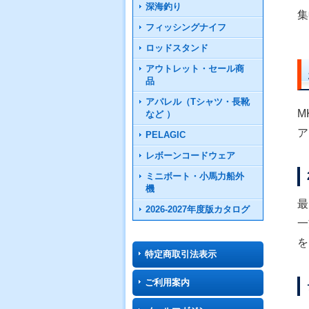
深海釣り
集
フィッシングナイフ
ロッドスタンド
アウトレット・セール商
品
アパレル（Tシャツ・長靴
M
など ）
ア
PELAGIC
レボーンコードウェア
ミニボート・小馬力船外
機
最
2026-2027年度版カタログ
一
を
特定商取引法表示
ご利用案内