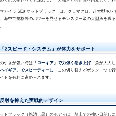
めての大物釣りでも迷わない。力強さと操作性を両立した、頼
マカイラ SEa マットブラック」は、クロマグロ、超大型キ
、海中で規格外のパワーを見せるモンスター級の大型魚を獲る
。
「2スピード・システム」が体力をサポート
の引きが強い時は
「ローギア」で力強く巻き上げ
、魚が大人し
ハイギア」でスピーディーに
。この切り替えがボタン一つで行
イトを有利に進められます。
反射を抑えた実戦的デザイン
ットブラック（艶消し黒）のボディは、船上での強い日差しに