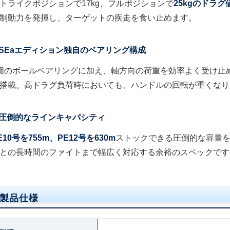
トライクポジションで17kg、フルポジションで
25kgのドラグ
制動力を発揮し、ターゲットの疾走を食い止めます。
SEaエディション独自のベアリング構成
個のボールベアリングに加え、軸方向の荷重を効率よく受け止
搭載。高ドラグ負荷時においても、ハンドルの回転が重くなり
圧倒的なラインキャパシティ
E10号を755m、PE12号を630m
ストックできる圧倒的な容量
との長時間のファイトまで幅広く対応する余裕のスペックです
製品仕様