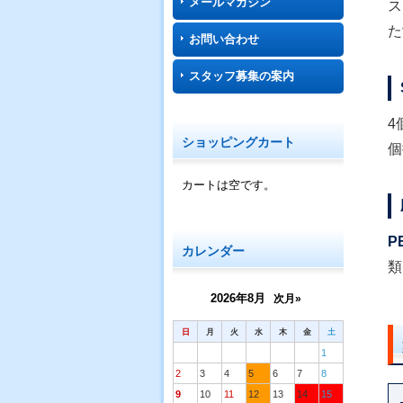
メールマガジン
ス
た
お問い合わせ
スタッフ募集の案内
4
ショッピングカート
個
カートは空です。
P
カレンダー
類
2026年8月
次月»
日
月
火
水
木
金
土
1
2
3
4
5
6
7
8
9
10
11
12
13
14
15