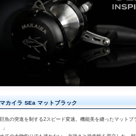
マカイラ SEa マットブラック
巨魚の突進を制する2スピード変速。機能美を纏ったマットブ
。」