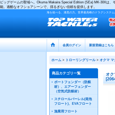
ビッグゲームの聖域へ。Okuma Makaira Special Edition 
能。過酷なオフショアシーンで、揺るぎない信頼を提供します。
海を統べる、漆黒の力。世界最高峰のドラグシステム
会員ログイン
新規登録はこちら
ホーム
>
トローリングリール
>
オクマ 
商品カテゴリ一覧
オク
[
206
ボートフェンダー（防舷
材）、エアーフェンダー
（空気式防舷材）
スチロールバーレル(発泡
フロート)、EVAフロート
漁業用フロート