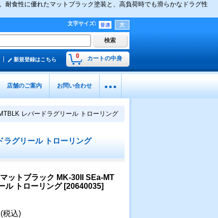
最高級リールです。耐食性に優れたマットブラック塗装と、高負荷時でも滑らかなドラグ性
文字サイズ
:
0
カートの中身
新規登録はこちら
店舗のご案内
お問い合わせ
Ea-MTBLK レバードラグリール トローリング
レバードラグリール トローリング
マットブラック MK-30II SEa-MT
リール トローリング
[
20640035
]
円
(税込)