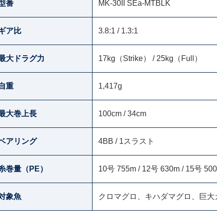
型番
MK-30II SEa-MTBLK
ギア比
3.8:1 / 1.3:1
最大ドラグ力
17kg（Strike） / 25kg（Full）
自重
1,417g
最大巻上長
100cm / 34cm
ベアリング
4BB / 1スラスト
糸巻量（PE）
10号 755m / 12号 630m / 15号 50
対象魚
クロマグロ、キハダマグロ、巨大