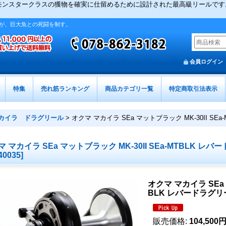
(SEa) MK-30IIは、モンスタークラスの獲物を確実に仕留めるために設計された
が、巨大魚との死闘を制す。
会員ログイン
特集
売れ筋ランキング
商品カテゴリ一覧
特定商取引法表示
マカイラ ドラグリール
>
オクマ マカイラ SEa マットブラック MK-30II S
マ マカイラ SEa マットブラック MK-30II SEa-MTBLK 
40035
]
オクマ マカイラ SEa 
BLK レバードラグ
販売価格
:
104,500