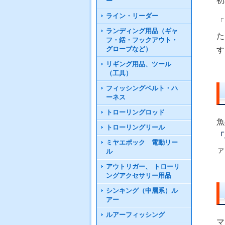
初
ー
ライン・リーダー
「
ランディング用品（ギャ
た
フ・銛・フックアウト・
グローブなど）
す
リギング用品、ツール
（工具）
フィッシングベルト・ハ
ーネス
トローリングロッド
魚
トローリングリール
「
ミヤエポック 電動リー
ァ
ル
アウトリガー、 トローリ
ングアクセサリー用品
シンキング（中層系）ル
アー
ルアーフィッシング
マ