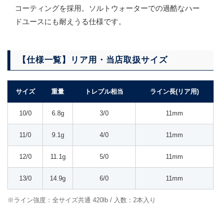
コーティングを採用。ソルトウォーターでの過酷なハー
ドユースにも耐えうる仕様です。
【仕様一覧】リア用・当店取扱サイズ
サイズ
重量
トレブル相当
ライン長(リア用)
10/0
6.8g
3/0
11mm
11/0
9.1g
4/0
11mm
12/0
11.1g
5/0
11mm
13/0
14.9g
6/0
11mm
※ライン強度：全サイズ共通 420lb / 入数：2本入り