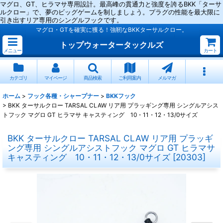
マグロ、GT、ヒラマサ専用設計。最高峰の貫通力と強度を誇るBKK「ターサ
ルクロー」で、夢のビッグゲームを制しましょう。プラグの性能を最大限に
引き出すリア専用のシングルフックです。
マグロ・GTを確実に獲る！強靭なBKKターサルクロー。
トップウォータータックルズ
メニュー
カート
カテゴリ
マイページ
商品検索
ご利用案内
メルマガ
ホーム
>
フック各種・シャープナー
>
BKKフック
>
BKK ターサルクロー TARSAL CLAW リア用 プラッギング専用 シングルアシス
トフック マグロ GT ヒラマサ キャスティング 10・11・12・13/0サイズ
BKK ターサルクロー TARSAL CLAW リア用 プラッギ
ング専用 シングルアシストフック マグロ GT ヒラマサ
キャスティング 10・11・12・13/0サイズ
[
20303
]